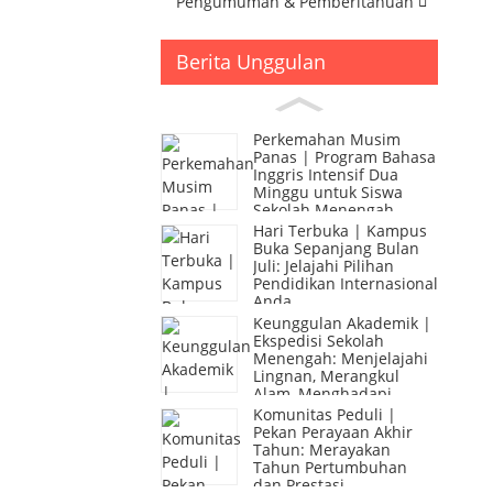
Pengumuman & Pemberitahuan
Berita Unggulan
Perkemahan Musim
Panas | Program Bahasa
Inggris Intensif Dua
Minggu untuk Siswa
Sekolah Menengah
Hari Terbuka | Kampus
Buka Sepanjang Bulan
Juli: Jelajahi Pilihan
Pendidikan Internasional
Anda
Keunggulan Akademik |
Ekspedisi Sekolah
Menengah: Menjelajahi
Lingnan, Merangkul
Alam, Menghadapi
Tantangan
Komunitas Peduli |
Pekan Perayaan Akhir
Tahun: Merayakan
Tahun Pertumbuhan
dan Prestasi