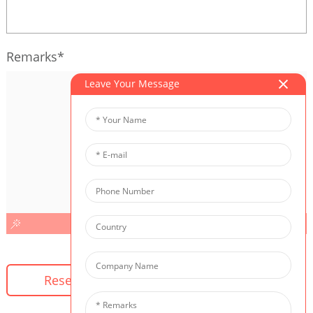
Remarks*
Leave Your Message
AI Helps Write
Reset
Submit