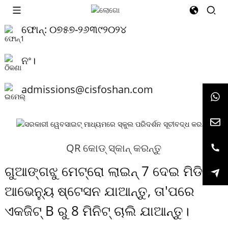
ଫୋନ୍:
୦୭୫୭-୨୬୩୯୨୦୨୪
ନଂ।
admissions@cisfoshan.com
QR କୋଡ୍ ସ୍କାନ୍ କରନ୍ତୁ
ଗୁଆଙ୍ଗଝୁ ମେଟ୍ରୋ ଲାଇନ୍ 7 ଦେଇ ମିଡିଆ
ଆଭେନ୍ୟୁ ଷ୍ଟେସନ ଯାଆନ୍ତୁ, ତା'ପରେ
ଏକଜିଟ୍ B ରୁ 8 ମିନିଟ୍ ଚାଲି ଯାଆନ୍ତୁ।