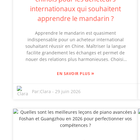
internationaux qui souhaitent
apprendre le mandarin ?
Apprendre le mandarin est quasiment
indispensable pour un acheteur international
souhaitant réussir en Chine. Maîtriser la langue
facilite grandement les échanges et permet de
nouer des relations plus harmonieuses. Choisir
les bons cours de chinois peut considérablement
simplifier votre parcours et vous éviter bien des
»
EN SAVOIR PLUS
tracas. De nombreuses écoles, comme Mandarin
House et Gogo Chinese, proposent des cours
Par:
Clara
-
29 juin 2026
flexibles et approfondis. Ces programmes sont
conçus pour différents niveaux, ce qui vous
permet de trouver facilement celui qui vous
convient. De plus, des plateformes en ligne
comme Coursera vous offrent la possibilité de
suivre des cours de haut niveau dispensés par
des universités réputées, sans quitter votre
domicile. Cela dit, choisir le meilleur cours n'est