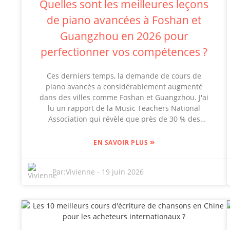
Quelles sont les meilleures leçons
pas toujours simple. Tous les cours ne mettent
de piano avancées à Foshan et
pas l'accent sur les compétences pratiques ou
n'offrent pas une véritable compréhension
Guangzhou en 2026 pour
culturelle. Il est donc important de bien se
perfectionner vos compétences ?
renseigner et d'examiner attentivement les
différentes options. L'expérience et la fiabilité
sont des critères essentiels. En réfléchissant à vos
Ces derniers temps, la demande de cours de
objectifs d'apprentissage, vous tirerez le meilleur
piano avancés a considérablement augmenté
parti de vos cours de chinois et optimiserez vos
dans des villes comme Foshan et Guangzhou. J'ai
efforts.
lu un rapport de la Music Teachers National
Association qui révèle que près de 30 % des
élèves musiciens se concentrent sur ces
techniques complexes et avancées. Cela montre
»
EN SAVOIR PLUS
bien que de plus en plus de gens prennent
conscience de l'importance de dépasser les
Par:
Vivienne
-
19 juin 2026
bases. Des écoles comme la Foshan Music
Academy et la Piano Masters School de
Guangzhou sont de véritables pionnières dans ce
domaine. Elles proposent des programmes
approfondis conçus spécifiquement pour ceux qui
maîtrisent déjà le piano mais souhaitent se