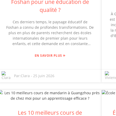
Foshan pour une éducation de
qualité ?
À 
est
Ces derniers temps, le paysage éducatif de
in
Foshan a connu de profondes transformations. De
la
plus en plus de parents recherchent des écoles
d'I
internationales de premier plan pour leurs
mar
enfants, et cette demande est en constante
non
augmentation. Des établissements comme la Leh
pe
International School ont vu le jour pour répondre
»
EN SAVOIR PLUS
l'é
à ce besoin, proposant des programmes d'études
complets conformes aux normes internationales.
Selon un rapport de 2023 de l'International School
Par:
Clara
-
25 juin 2026
Consultancy, le nombre d'étudiants
P
internationaux en Chine devrait dépasser les
Fa
600 000 d'ici 2025 ; il est donc clair que
l'éducation internationale séduit de plus en plus
ré
de familles. La Leh International School, en
he
particulier, se distingue par son engagement
ac
envers l'excellence académique et l'importance
Les 10 meilleurs cours de
É
ta
qu'elle accorde aux activités extrascolaires. On dit