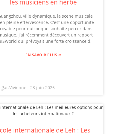
les musiciens en herbe
Guangzhou, ville dynamique, la scène musicale
 en pleine effervescence. C'est une opportunité
croyable pour quiconque souhaite percer dans
 musique. J'ai récemment découvert un rapport
BISWorld qui prévoyait une forte croissance du
ché de l'éducation musicale – impressionnant,
 ? Cela montre à quel point de plus en plus de
»
EN SAVOIR PLUS
rsonnes recherchent des compétences comme
criture de chansons. Si vous souhaitez vraiment
créer vos propres histoires en musique, vous
inscrire à un cours spécialisé d'écriture de
chansons pourrait bien changer la donne.
Par:
Vivienne
-
23 juin 2026
lusieurs structures locales, comme The Music
ctory et Sound Academy, proposent des cours
axés sur l'expression créative. Mais soyons
alistes : de nombreux auteurs-compositeurs en
rbe se heurtent au même obstacle : trouver un
compagnement efficace pour développer leur
cole internationale de Leh : Les
lent. Des études montrent qu'un apprentissage