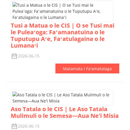
Tusi a Matua o le CIS | O se Tusi mai
le Puleaʻoga: Faʻamanatuina o le
Tuputupu Aʻe, Faʻatulagaina o le
Lumanaʻi
2026-06-15
Matamata I Fa'amatalaga
Aso Tatala o le CIS | Le Aso Tatala
Mulimuli o le Semesa—Aua Ne'i Misia
2026-06-15