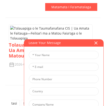
Matamata I Fa'amatalaga
Leave Your Message
Tolauapiga o le Taumafanafana CIS |
Ua Amata le Faitauga—Feiloa'i ma a
Matou Faia'oga o le Tolauapiga
2026-06-15
Matamata I Fa'amatalaga
Tulaga
tasi
Muamua
1
2
3
4
5
Sosoo