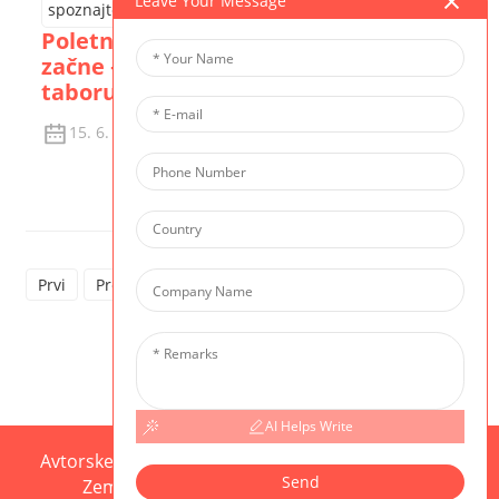
Leave Your Message
Poletni tabor CIS | Odštevanje se
začne – spoznajte naše učitelje v
taboru
15. 6. 2026
Ogled Podrobnosti
Prvi
Prejšnje
1
2
3
4
5
Naprej
Zadn
6
AI Helps Write
Avtorske pravice © 2025 CIS Vse pravice pridržane
Send
Zemljevid spletnega mesta,
Resource