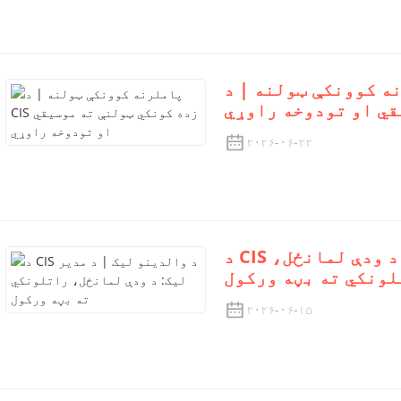
نکې ټولنه | د CIS زده کونکي ټولنې
قي او تودوخه راوړي
۲۰۲۶-۰۶-۲۲
د CIS د والدینو لیک | د مدیر لیک: د ودې لمانځل،
لونکي ته بڼه ورکول
۲۰۲۶-۰۶-۱۵