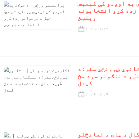
ی په اوږدو کې کیمپس
 زده کړو انتخابونه
وپلټئ
۲۰۲۶-۰۶-۲۹
انوي ښوونځي سفر: د
ل، د ننګونو سره مخ
کیدل
۲۰۲۶-۰۶-۲۹
ال د پای د لمانځلو