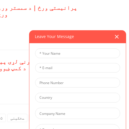
ورځ
Leave Your Message
تفصیل وګورئ
د کمپ ښوو
تفصیل وګورئ
لومړی
مخکینی
۵