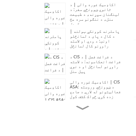
اکاډمیک غوره والی | د
ثانوي ښوونځي سفر: د
لینګنان سپړنه، د طبیعت
منل، د ننګونو سره مخ
کیدل
پاملرنه کوونکې ټولنه |
د کال د پای د لمانځلو
اونۍ: د ودې او لاسته
راوړنو کال لمانځل
د CIS د فراغت فصل | د
فراغت انعکاسونه: د لاسته
راوړنو لمانځل او د نوي
پیل منل
اکاډمیک غوره والی | CIS
ASA: د ښوونځي وروسته
فعالیتونو له لارې د جامع
زده کړې ځواک کشف کول
پاملرنه کوونکې ټولنه |
د CIS زده کونکي ټولنې
ته موسیقي او تودوخه
راوړي
د CIS د والدینو لیک | د