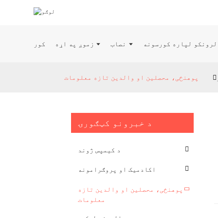
نصاب
زموږ په اړه
کور
پوهنځی، محصلین او والدین تازه معلومات
د خبرونو کټګورۍ
د کیمپس ژوند
اکادمیک او پروګرامونه
پوهنځی، محصلین او والدین تازه
معلومات
د والدینو لیک