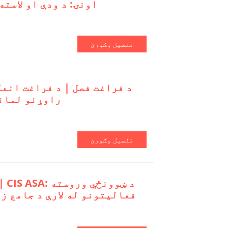
اونۍ: د ودې او لاست
تفصیل وګورئ
راوړنو لمانځ
تفصیل وګورئ
فعالیتونو له لارې د جامع ز