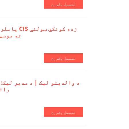
تفصیل وګورئ
پاملرنه کوو
ته موسی
تفصیل وګورئ
رات
تفصیل وګورئ