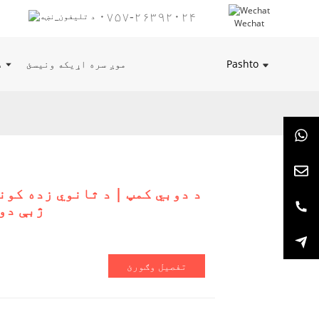
۰۷۵۷-۲۶۳۹۲۰۲۴
Wechat
Pashto
موږ سره اړیکه ونیسئ
د
د دوبي کمپ | د ثانوي زده کون
ژبې دو
تفصیل وګورئ