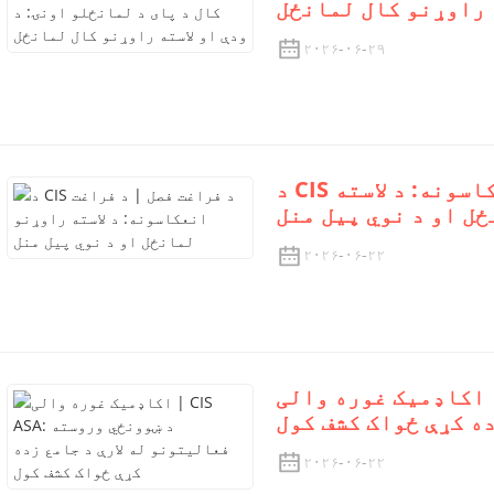
ه راوړنو کال لمانځل
۲۰۲۶-۰۶-۲۹
د CIS د فراغت فصل | د فراغت انعکاسونه: د لاسته
ل او د نوي پیل منل
۲۰۲۶-۰۶-۲۲
اکاډمیک غوره والی | CIS ASA: د ښوونځي وروسته
ده کړې ځواک کشف کول
۲۰۲۶-۰۶-۲۲