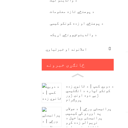
د پوهنځي تازه معلومات
د پوهنځي او زده کونکو کیسې
د والدینو-ښوونځي اړیکه
اعلانونه او خبرتیاوې
ځانګړی خبرونه
د دوبي کمپ | د ثانوي زده
کونکو لپاره د انګلیسي
ژبې دوه اونۍ ژور
پروګرام
پرانیستې ورځې | د جولای
په اوږدو کې کیمپس
پرانیستی وي: خپل د
نړیوالو زده کړو
انتخابونه وپلټئ