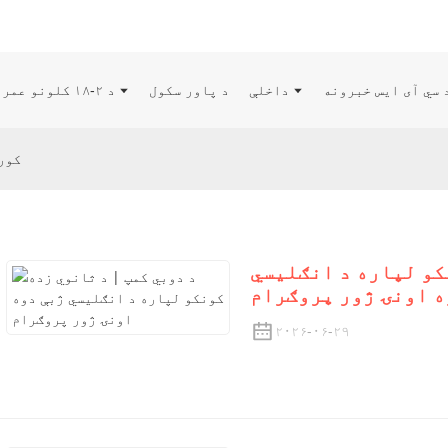
 سي آی ایس خبرونه
داخلې
د پاور سکول
د ۲-۱۸ کلونو عمر لرونکو لپاره کورسونه
کور
کو لپاره د انګلیسي
ه اونۍ ژور پروګرام
۲۰۲۶-۰۶-۲۹