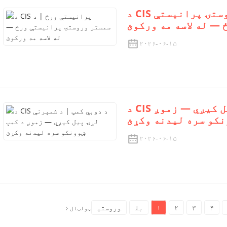
د CIS پرانیستې ورځ | د سمستر وروستۍ پرانیستې
 — له لاسه مه ورکوئ
۲۰۲۶-۰۶-۱۵
د CIS د دوبي کمپ | د شمېرنې لړۍ پیل کیږي — زموږ
نکو سره لیدنه وکړئ
۲۰۲۶-۰۶-۱۵
۴
۳
۲
۱
بل
وروستی
ټولټال ۶