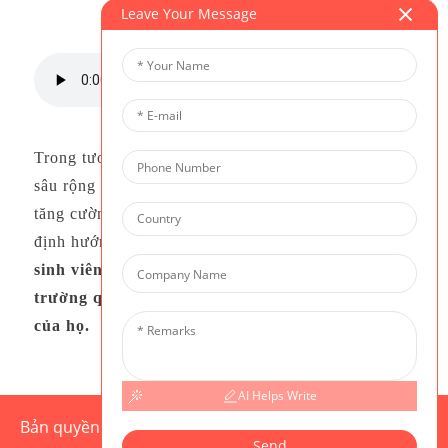
Leave Your Message
Trong tương lai, CIS sẽ tiếp tục mở rộng hợp tác
sâu rộng với các trường đại học trên toàn thế giới,
tăng cường mối liên hệ giữa học thuật và hoạch
định hướng nghề nghiệp.
Điều này sẽ giúp nhiều
sinh viên CIS tự tin và rõ ràng hơn khi bước ra
trường quốc tế, mở đường cho tương lai độc đáo
của họ.
AI Helps Write
Bản quyền © 2025 CIS. Mọi quyền được bảo lưu.
Sơ đồ
Send