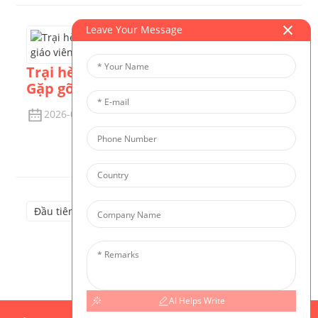
Leave Your Message
Trại hè CIS | Đếm ngược bắt đầu —
Gặp gỡ các giáo viên của trại hè
2026-06-15
Xem Chi Tiết
Đầu tiên
Trước đó
1
2
3
4
5
Kế
tiếp
Cuối cùng
Tổng cộng 29
AI Helps Write