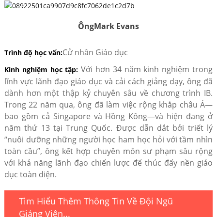
Ông
Mark Evans
Cử nhân Giáo dục
Trình độ học vấn:
Với hơn 34 năm kinh nghiệm trong
Kinh nghiệm học tập:
lĩnh vực lãnh đạo giáo dục và cải cách giảng dạy, ông đã
dành hơn một thập kỷ chuyên sâu về chương trình IB.
Trong 22 năm qua, ông đã làm việc rộng khắp châu Á—
bao gồm cả Singapore và Hồng Kông—và hiện đang ở
năm thứ 13 tại Trung Quốc. Được dẫn dắt bởi triết lý
“nuôi dưỡng những người học ham học hỏi với tầm nhìn
toàn cầu”, ông kết hợp chuyên môn sư phạm sâu rộng
với khả năng lãnh đạo chiến lược để thúc đẩy nền giáo
dục toàn diện.
Tìm Hiểu Thêm Thông Tin Về Đội Ngũ
Giảng Viên...