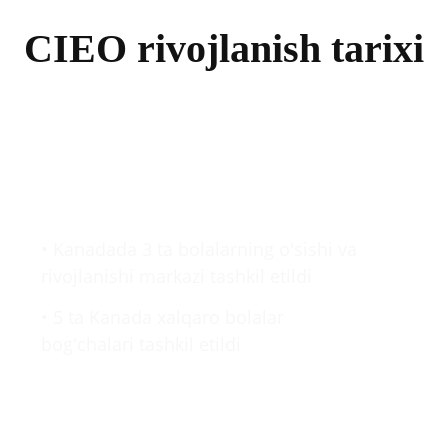
CIEO rivojlanish tarixi
2000-2009
• Kanadada 3 ta bolalarning o'sishi va
rivojlanishi markazi tashkil etildi
• 5 ta Kanada xalqaro bolalar
bog'chalari tashkil etildi