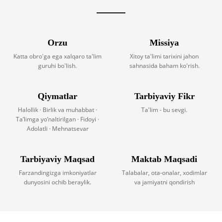
Orzu
Missiya
Katta obro'ga ega xalqaro ta'lim
Xitoy ta'limi tarixini jahon
guruhi bo'lish.
sahnasida baham ko'rish.
Qiymatlar
Tarbiyaviy Fikr
Halollik · Birlik va muhabbat ·
Ta'lim - bu sevgi.
Ta’limga yo‘naltirilgan · Fidoyi ·
Adolatli · Mehnatsevar
Tarbiyaviy Maqsad
Maktab Maqsadi
Farzandingizga imkoniyatlar
Talabalar, ota-onalar, xodimlar
dunyosini ochib beraylik.
va jamiyatni qondirish