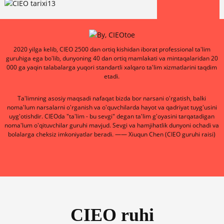
2020 yilga kelib, CIEO 2500 dan ortiq kishidan iborat professional ta'lim
guruhiga ega bo'lib, dunyoning 40 dan ortiq mamlakati va mintaqalaridan 20
000 ga yaqin talabalarga yuqori standartli xalqaro ta'lim xizmatlarini taqdim
etadi.
Ta'limning asosiy maqsadi nafaqat bizda bor narsani o'rgatish, balki
noma'lum narsalarni o'rganish va o'quvchilarda hayot va qadriyat tuyg'usini
uyg'otishdir. CIEOda "ta'lim - bu sevgi" degan ta'lim g'oyasini tarqatadigan
noma'lum o'qituvchilar guruhi mavjud. Sevgi va hamjihatlik dunyoni ochadi va
bolalarga cheksiz imkoniyatlar beradi. —— Xiuqun Chen (CIEO guruhi raisi)
CIEO ruhi