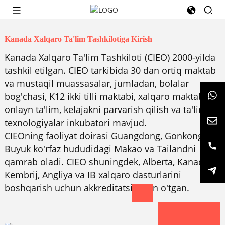
Kanada Xalqaro Ta'lim Tashkilotiga Kirish
Kanada Xalqaro Ta'lim Tashkiloti (CIEO) 2000-yilda
tashkil etilgan. CIEO tarkibida 30 dan ortiq maktab
va mustaqil muassasalar, jumladan, bolalar
bog'chasi, K12 ikki tilli maktabi, xalqaro maktab,
onlayn ta'lim, kelajakni parvarish qilish va ta'lim va
texnologiyalar inkubatori mavjud.
CIEOning faoliyat doirasi Guangdong, Gonkong,
Buyuk ko'rfaz hududidagi Makao va Tailandni
qamrab oladi. CIEO shuningdek, Alberta, Kanada,
Kembrij, Angliya va IB xalqaro dasturlarini
boshqarish uchun akkreditatsiyadan o'tgan.