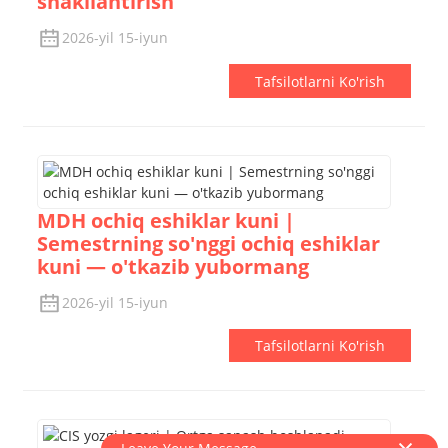
shakllantirish
2026-yil 15-iyun
Tafsilotlarni Ko'rish
MDH ochiq eshiklar kuni |
Semestrning so'nggi ochiq eshiklar
kuni — o'tkazib yubormang
2026-yil 15-iyun
Tafsilotlarni Ko'rish