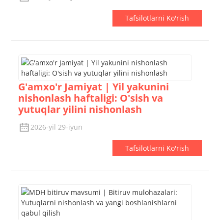
Tafsilotlarni Ko'rish
G'amxo'r Jamiyat | Yil yakunini
nishonlash haftaligi: O'sish va
yutuqlar yilini nishonlash
2026-yil 29-iyun
Tafsilotlarni Ko'rish