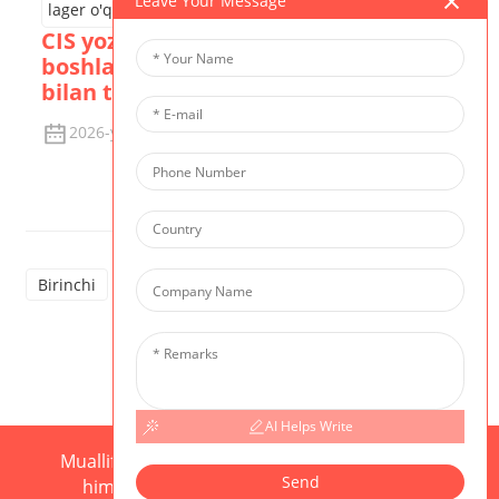
Leave Your Message
CIS yozgi lageri | Ortga sanash
boshlanadi — lager o'qituvchilarimiz
bilan tanishing
2026-yil 15-iyun
Tafsilotlarni Ko'rish
Birinchi
Oldingi
1
2
3
4
5
Keyingisi
8
AI Helps Write
Mualliflik huquqi © 2025 CIS Barcha huquqlar
Send
himoyalangan
Sayt xaritasi,
Resource