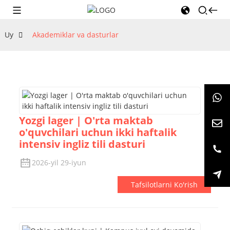
Uy
Akademiklar va dasturlar
Yozgi lager | O'rta maktab
o'quvchilari uchun ikki haftalik
intensiv ingliz tili dasturi
2026-yil 29-iyun
Tafsilotlarni Ko'rish