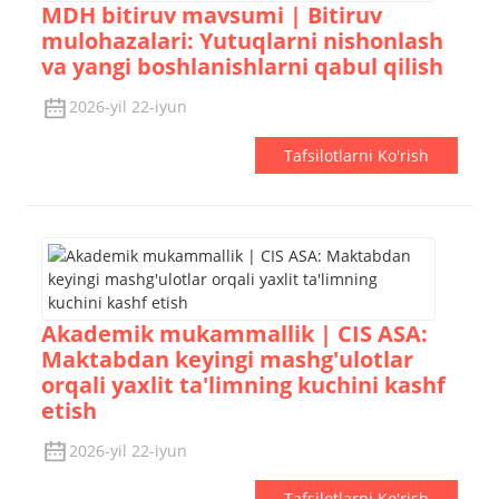
MDH bitiruv mavsumi | Bitiruv
mulohazalari: Yutuqlarni nishonlash
va yangi boshlanishlarni qabul qilish
2026-yil 22-iyun
Tafsilotlarni Ko'rish
Akademik mukammallik | CIS ASA:
Maktabdan keyingi mashg'ulotlar
orqali yaxlit ta'limning kuchini kashf
etish
2026-yil 22-iyun
Tafsilotlarni Ko'rish