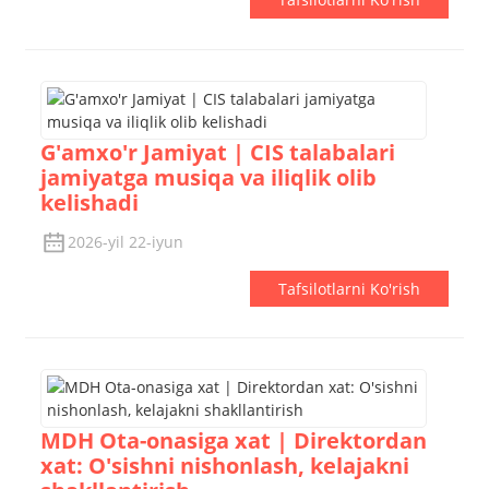
G'amxo'r Jamiyat | CIS talabalari
jamiyatga musiqa va iliqlik olib
kelishadi
2026-yil 22-iyun
Tafsilotlarni Ko'rish
MDH Ota-onasiga xat | Direktordan
xat: O'sishni nishonlash, kelajakni