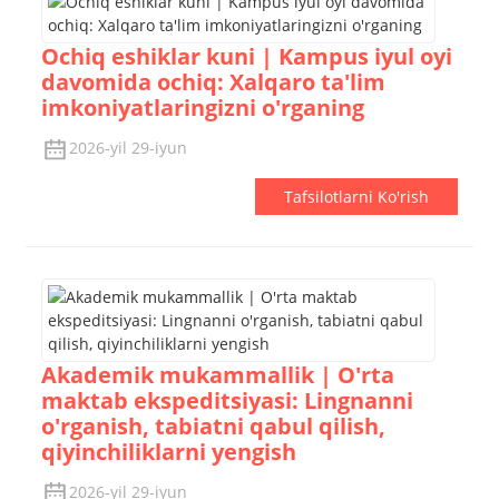
Ochiq eshiklar kuni | Kampus iyul oyi
davomida ochiq: Xalqaro ta'lim
imkoniyatlaringizni o'rganing
2026-yil 29-iyun
Tafsilotlarni Ko'rish
Akademik mukammallik | O'rta
maktab ekspeditsiyasi: Lingnanni
o'rganish, tabiatni qabul qilish,
qiyinchiliklarni yengish
2026-yil 29-iyun