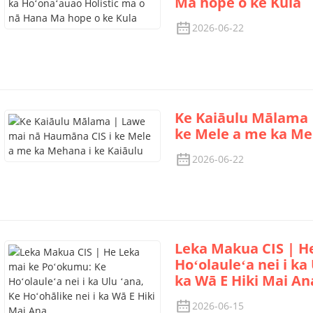
Ma hope o ke Kula
2026-06-22
Ke Kaiāulu Mālama 
ke Mele a me ka Me
2026-06-22
Leka Makua CIS | H
Hoʻolauleʻa nei i ka
ka Wā E Hiki Mai An
2026-06-15