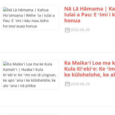
Nā Lā Hāmama | Kah
Iulai a Pau: E ʻimi
honua
2026-06-29
Ka Maikaʻi Loa ma k
Kula Kiʻekiʻe: Ke ʻim
ke kūlohelohe, ke alo
2026-06-29