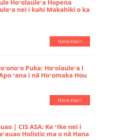
ule Hoʻolauleʻa Hopena
leʻa nei i kahi Makahiki o ka
Nānā Kikoʻī
oʻonoʻo Puka: Hoʻolauleʻa i
ʻApo ʻana i nā Hoʻomaka Hou
Nānā Kikoʻī
ao | CIS ASA: Ke ʻIke nei i
aʻauao Holistic ma o nā Hana