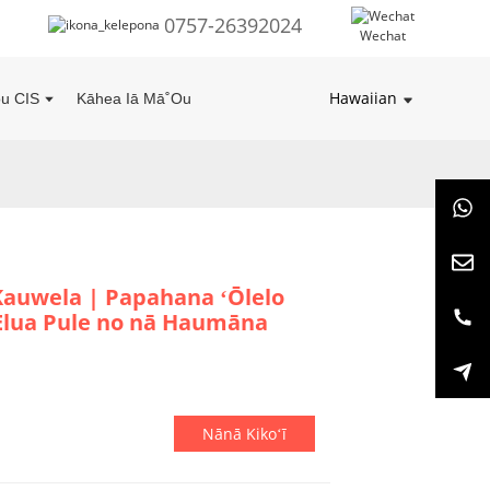
0757-26392024
Wechat
Hawaiian
u CIS
Kāhea Iā Mā˚ou
auwela | Papahana ʻŌlelo
ʻElua Pule no nā Haumāna
Nānā Kikoʻī