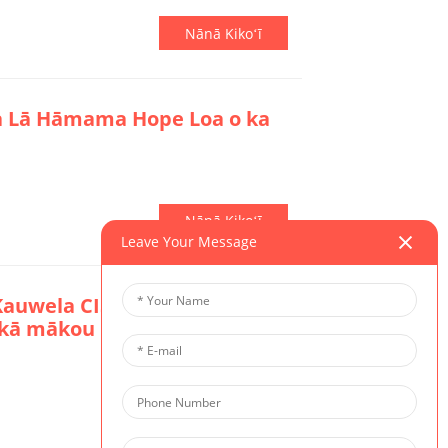
Nānā Kikoʻī
a Lā Hāmama Hope Loa o ka
Nānā Kikoʻī
Leave Your Message
auwela CIS | Hoʻomaka ka
 kā mākou mau Kumu
Nānā Kikoʻī