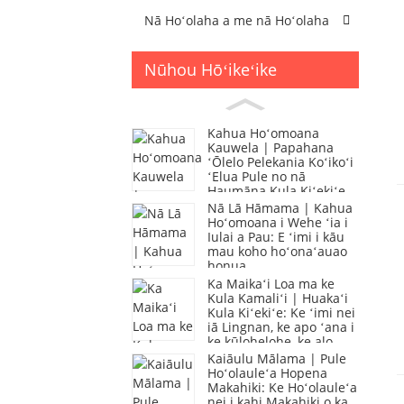
Nā Hoʻolaha a me nā Hoʻolaha
Nūhou Hōʻikeʻike
Kahua Hoʻomoana
Kauwela | Papahana
ʻŌlelo Pelekania Koʻikoʻi
ʻElua Pule no nā
Haumāna Kula Kiʻekiʻe
Nā Lā Hāmama | Kahua
Hoʻomoana i Wehe ʻia i
Iulai a Pau: E ʻimi i kāu
mau koho hoʻonaʻauao
honua
Ka Maikaʻi Loa ma ke
Kula Kamaliʻi | Huakaʻi
Kula Kiʻekiʻe: Ke ʻimi nei
iā Lingnan, ke apo ʻana i
ke kūlohelohe, ke alo
ʻana i nā pilikia
Kaiāulu Mālama | Pule
Hoʻolauleʻa Hopena
Makahiki: Ke Hoʻolauleʻa
nei i kahi Makahiki o ka