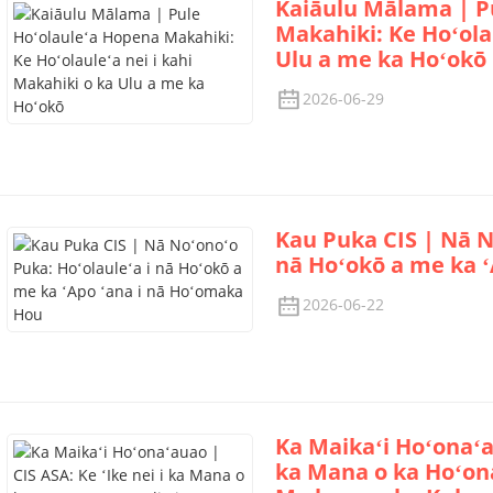
Kaiāulu Mālama | P
Makahiki: Ke Hoʻolau
Ulu a me ka Hoʻokō
2026-06-29
Kau Puka CIS | Nā N
nā Hoʻokō a me ka 
2026-06-22
Ka Maikaʻi Hoʻonaʻau
ka Mana o ka Hoʻon