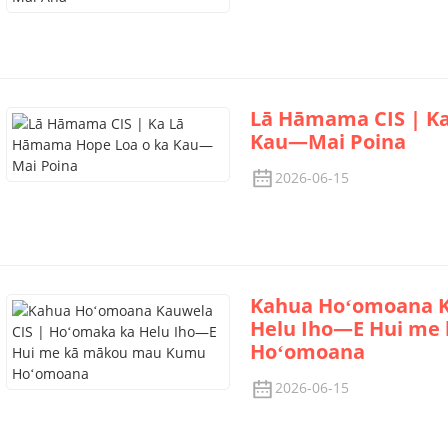
Lā Hāmama CIS | K
Kau—Mai Poina
2026-06-15
Kahua Hoʻomoana K
Helu Iho—E Hui me
Hoʻomoana
2026-06-15