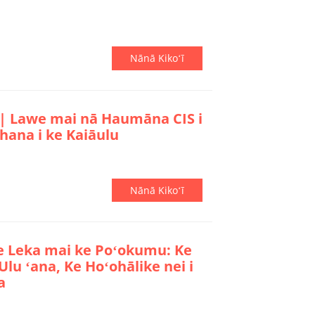
Nānā Kikoʻī
| Lawe mai nā Haumāna CIS i
hana i ke Kaiāulu
Nānā Kikoʻī
e Leka mai ke Poʻokumu: Ke
 Ulu ʻana, Ke Hoʻohālike nei i
a