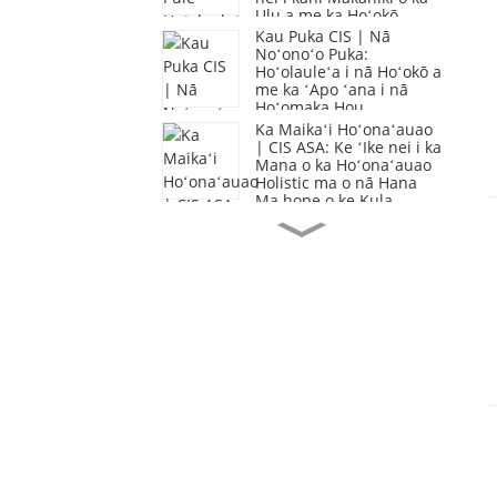
Ulu a me ka Hoʻokō
Kau Puka CIS | Nā
Noʻonoʻo Puka:
Hoʻolauleʻa i nā Hoʻokō a
me ka ʻApo ʻana i nā
Hoʻomaka Hou
Ka Maikaʻi Hoʻonaʻauao
| CIS ASA: Ke ʻIke nei i ka
Mana o ka Hoʻonaʻauao
Holistic ma o nā Hana
Ma hope o ke Kula
Ke Kaiāulu Mālama |
Lawe mai nā Haumāna
CIS i ke Mele a me ka
Mehana i ke Kaiāulu
Leka Makua CIS | He
Leka mai ke Poʻokumu:
Ke Hoʻolauleʻa nei i ka
Ulu ʻana, Ke Hoʻohālike
nei i ka Wā E Hiki Mai
Ana
Lā Hāmama CIS | Ka Lā
Hāmama Hope Loa o ka
Kau—Mai Poina