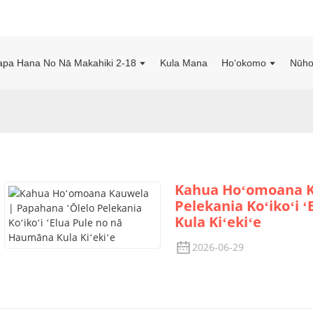
apa Hana No Nā Makahiki 2-18
Kula Mana
Hoʻokomo
Nūho
Kahua Hoʻomoana K
Pelekania Koʻikoʻi 
Kula Kiʻekiʻe
2026-06-29