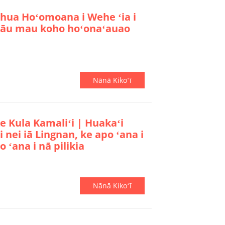
ua Hoʻomoana i Wehe ʻia i
 i kāu mau koho hoʻonaʻauao
Nānā Kikoʻī
e Kula Kamaliʻi | Huakaʻi
i nei iā Lingnan, ke apo ʻana i
 ʻana i nā pilikia
Nānā Kikoʻī