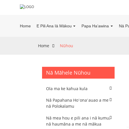
Home
E Pili Ana Iā Mākou
Papa Haʻawina
Nā P
Home
Nūhou
Nā Māhele Nūhou
Ola ma ke kahua kula
Nā Papahana Hoʻonaʻauao a me
nā Polokalamu
Nā mea hou e pili ana i nā kumu,
nā haumāna a me nā mākua