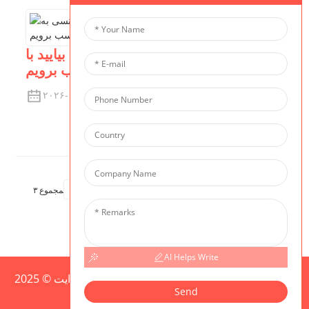
جامعه دلسوز | جشن سال نو: بیایید با
خوش‌شانسی به استقبال سال اسب برویم!
۲۰۲۶-۰۲-۰۲
مشاهده جزئیات
اول
قبلی
۳
۲
۱
بعدی
آخرین
مجموع ۳
AI Helps Write
نقشه سایت،
کپی‌رایت © 2025 CIS تمامی حقوق محفوظ است
Send
Resource