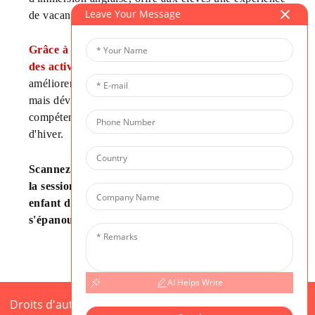
Leave Your Message
de vacances à la fois enrichissante et stimulante.
Grâce à un enseignement complet en anglais et à
des activités extrascolaires diversifiées
, les élèves
améliorent non seulement leur maîtrise de l'anglais,
mais développent également un ensemble de
compétences diversifiées pendant les vacances
d'hiver.
Scannez dès maintenant le code QR pour choisir
la session qui vous convient et permettez à votre
enfant d'acquérir des connaissances et de
s'épanouir cet hiver !
AI Helps Write
Droits d'auteur © 2025 CIS Tous droits réservés
Plan du