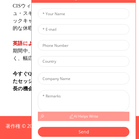
CISウィンターキャンプは、オールイングリッシ
ュ・スキーキャンプであれ、英語集中型アカデミ
ックキャンプであれ、学生にとって有意義で魅力
的な休暇体験を提供します。
英語による授業と多様な課外活動を通して
冬休み
期間中、生徒たちは英語力を向上させるだけでな
く、幅広いスキルを身につけることができます。
今すぐQRコードをスキャンして、お子様に合っ
たセッションを選び、この冬、お子様に知識と成
長の機会を与えましょう！
AI Helps Write
著作権 © 2025 CIS 無断複写・転載を禁じます
サイトマッ
Send
プ、
リソース