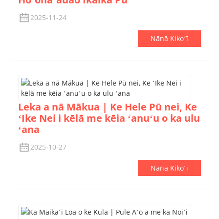
2025-11-24
Nānā Kikoʻī
Leka a nā Mākua | Ke Hele Pū nei, Ke
ʻIke Nei i kēlā me kēia ʻanuʻu o ka ulu
ʻana
2025-10-27
Nānā Kikoʻī