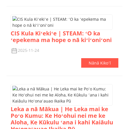
CIS Kula Kiʻekiʻe | STEAM: ʻO ka
ʻepekema ma hope o nā kiʻiʻoniʻoni
2025-11-24
Nānā Kikoʻī
Leka a nā Mākua | He Leka mai ke
Poʻo Kumu: Ke Hoʻohui nei me ke
Aloha, Ke Kūkulu ʻana i kahi Kaiāulu
Hoʻonaʻauao Ikaika Pū