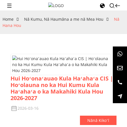
Home
Nā Kumu, Nā Haumāna a me nā Mea Hou
Nā
Hana Hou
Hui Hoʻonaʻauao Kula Haʻahaʻa CIS |
Hoʻolauna no ka Hui Kumu Kula
Haʻahaʻa o ka Makahiki Kula Hou
2026-2027
2026-03-16
Nānā Kikoʻī