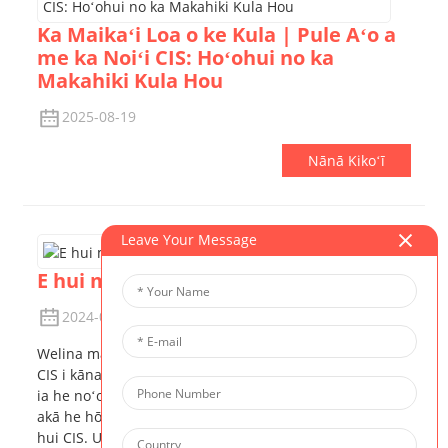
Ka Maikaʻi Loa o ke Kula | Pule Aʻo a
me ka Noiʻi CIS: Hoʻohui no ka
Makahiki Kula Hou
2025-08-19
Nānā Kikoʻī
Leave Your Message
E hui me ka hui CIS Academic
2024-08-30
Welina mai i CIS! I kēia mau lā aku nei, ua mālama ʻo
CIS i kāna ʻAha Kūkākūkā Hoʻokumu āpau, ʻaʻole wale
ia he noʻonoʻo ʻana i ka makahiki kula e hiki mai ana
akā he hōʻailona hoʻi no ka lokahi a me ka ikaika o ka
hui CIS. Ua hoʻokūpaʻa ke Poʻo o ke Kula, ʻo Nathan, i ka