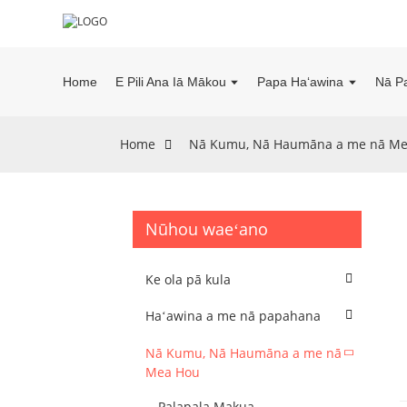
Home
E Pili Ana Iā Mākou
Papa Haʻawina
Nā P
Home
Nā Kumu, Nā Haumāna a me nā Me
Nūhou waeʻano
Ke ola pā kula
Haʻawina a me nā papahana
Nā Kumu, Nā Haumāna a me nā
Mea Hou
Palapala Makua