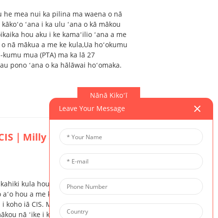
 he mea nui ka pilina ma waena o nā
 kākoʻo ʻana i ka ulu ʻana o kā mākou
aika hou aku i ke kamaʻilio ʻana a me
 o nā mākua a me ke kula,
Ua hoʻokumu
ua-kumu mua (PTA) ma ka lā 27
pau pono ʻana o ka hālāwai hoʻomaka.
Nānā Kikoʻī
Leave Your Message
S｜Milly & Zenith: Ulu i ke
ahiki kula hou, a ke hoʻololi mālie nei nā
 aʻo hou a me ke kaiapuni. I kēia lā, ua
i koho iā CIS. Ma o kā lākou mau ʻike
ākou nā ʻike i ka hoʻoikaika ʻana...