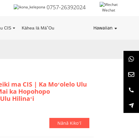
0757-26392024
Wechat
Hawaiian
u CIS
Kāhea Iā Mā˚ou
ki ma CIS | Ka Moʻolelo Ulu
 Mai ka Hopohopo
Ulu Hilinaʻi
Nānā Kikoʻī