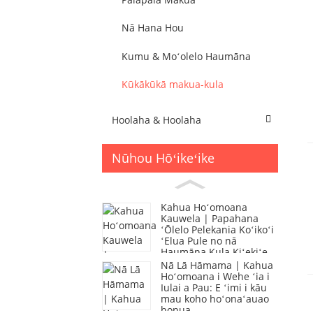
Nā Hana Hou
Kumu & Moʻolelo Haumāna
Kūkākūkā makua-kula
Hoolaha & Hoolaha
Nūhou Hōʻikeʻike
Kahua Hoʻomoana
Kauwela | Papahana
ʻŌlelo Pelekania Koʻikoʻi
ʻElua Pule no nā
Haumāna Kula Kiʻekiʻe
Nā Lā Hāmama | Kahua
Hoʻomoana i Wehe ʻia i
Iulai a Pau: E ʻimi i kāu
mau koho hoʻonaʻauao
honua