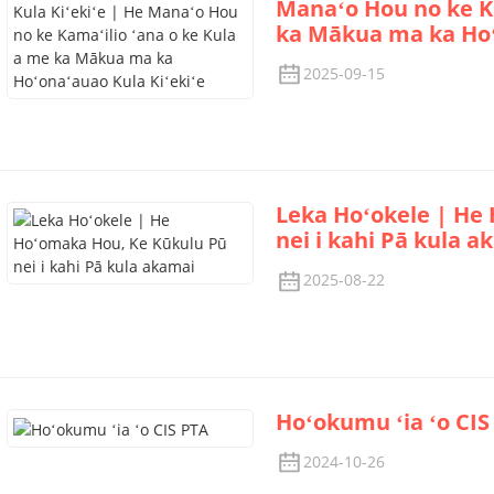
Manaʻo Hou no ke Ka
ka Mākua ma ka Hoʻ
2025-09-15
Leka Hoʻokele | He
nei i kahi Pā kula a
2025-08-22
Hoʻokumu ʻia ʻo CIS
2024-10-26