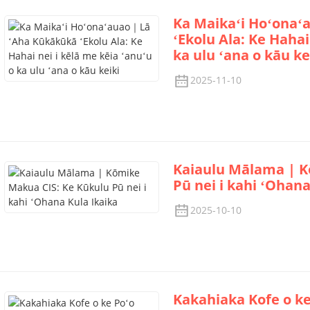
Ka Maikaʻi Hoʻona
ʻEkolu Ala: Ke Hahai
ka ulu ʻana o kāu ke
2025-11-10
Kaiaulu Mālama | K
Pū nei i kahi ʻOhana
2025-10-10
Kakahiaka Kofe o ke