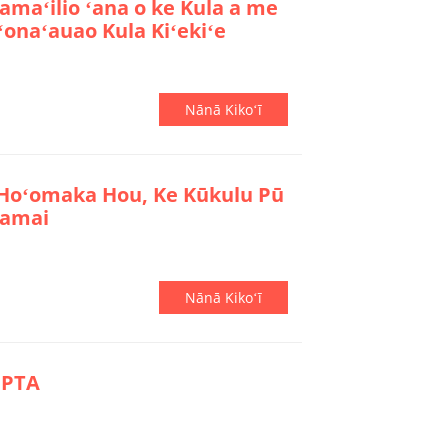
maʻilio ʻana o ke Kula a me
onaʻauao Kula Kiʻekiʻe
Nānā Kikoʻī
 Hoʻomaka Hou, Ke Kūkulu Pū
kamai
Nānā Kikoʻī
 PTA