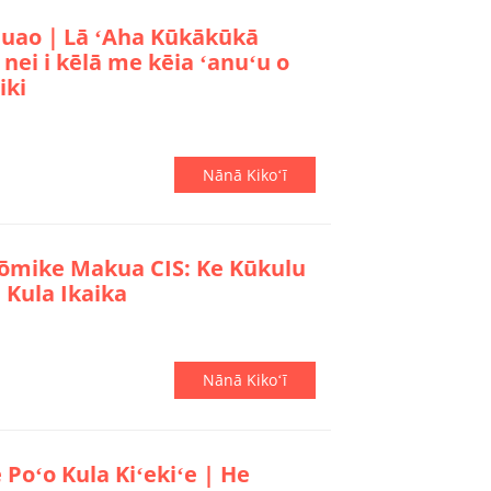
ʻauao｜Lā ʻAha Kūkākūkā
 nei i kēlā me kēia ʻanuʻu o
iki
Nānā Kikoʻī
ōmike Makua CIS: Ke Kūkulu
 Kula Ikaika
Nānā Kikoʻī
 Poʻo Kula Kiʻekiʻe | He