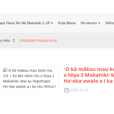
apa Hana No Nā Makahiki 2-18
Kula Mana
Hoʻokomo
Nūho
a Hou
Kūkākūkā makua-kula
ʻO kā mākou mau kei
o Niya 2 Makahiki:
Hoʻokaʻawale a i ka 
2025-12-01