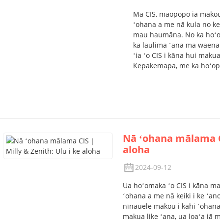
Ma CIS, maopopo iā mākou
ʻohana a me nā kula no ke
mau haumāna. No ka hoʻoik
ka laulima ʻana ma waena
ʻia ʻo CIS i kāna hui mak
Kepakemapa
, me ka hoʻo
Nā ʻohana mālama CI
aloha
2024-09-12
Ua hoʻomaka ʻo CIS i kāna mak
ʻohana a me nā keiki i ke ʻano
nīnauele mākou i kahi ʻohana 
makua like ʻana, ua loaʻa iā m