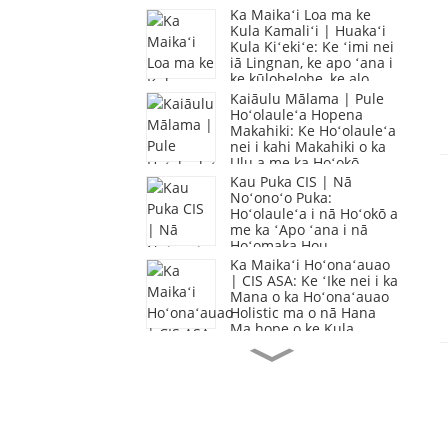
Ka Maikaʻi Loa ma ke
Kula Kamaliʻi | Huakaʻi
Kula Kiʻekiʻe: Ke ʻimi nei
iā Lingnan, ke apo ʻana i
ke kūlohelohe, ke alo
ʻana i nā pilikia
Kaiāulu Mālama | Pule
Hoʻolauleʻa Hopena
Makahiki: Ke Hoʻolauleʻa
nei i kahi Makahiki o ka
Ulu a me ka Hoʻokō
Kau Puka CIS | Nā
Noʻonoʻo Puka:
Hoʻolauleʻa i nā Hoʻokō a
me ka ʻApo ʻana i nā
Hoʻomaka Hou
Ka Maikaʻi Hoʻonaʻauao
| CIS ASA: Ke ʻIke nei i ka
Mana o ka Hoʻonaʻauao
Holistic ma o nā Hana
Ma hope o ke Kula
Ke Kaiāulu Mālama |
Lawe mai nā Haumāna
CIS i ke Mele a me ka
Mehana i ke Kaiāulu
Leka Makua CIS | He
Leka mai ke Poʻokumu: