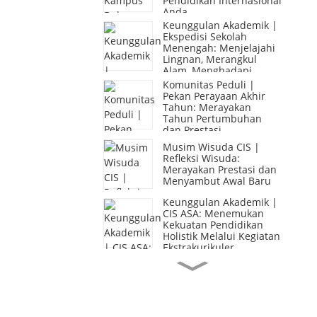
Pendidikan Internasional
Anda
Keunggulan Akademik |
Ekspedisi Sekolah
Menengah: Menjelajahi
Lingnan, Merangkul
Alam, Menghadapi
Tantangan
Komunitas Peduli |
Pekan Perayaan Akhir
Tahun: Merayakan
Tahun Pertumbuhan
dan Prestasi
Musim Wisuda CIS |
Refleksi Wisuda:
Merayakan Prestasi dan
Menyambut Awal Baru
Keunggulan Akademik |
CIS ASA: Menemukan
Kekuatan Pendidikan
Holistik Melalui Kegiatan
Ekstrakurikuler
Komunitas yang Peduli |
Mahasiswa CIS
Membawa Musik dan
Kehangatan ke
Komunitas