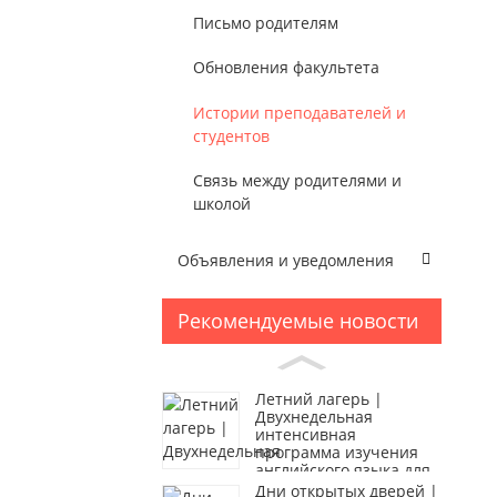
Письмо родителям
Обновления факультета
Истории преподавателей и
студентов
Связь между родителями и
школой
Объявления и уведомления
Рекомендуемые новости
Летний лагерь |
Двухнедельная
интенсивная
программа изучения
английского языка для
учащихся средних школ
Дни открытых дверей |