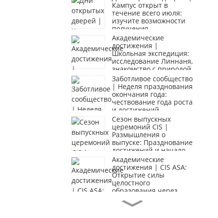
Кампус открыт в
течение всего июля:
изучите возможности
получения
образования за
Академические
рубежом.
достижения |
Школьная экспедиция:
исследование Линнаня,
знакомство с природой,
преодоление
Заботливое сообщество
трудностей
| Неделя празднования
окончания года:
чествование года роста
и достижений
Сезон выпускных
церемоний CIS |
Размышления о
выпуске: Празднование
достижений и начало
новых начинаний
Академические
достижения | CIS ASA:
Открытие силы
целостного
образования через
внеклассные занятия
Заботливое сообщество
| Студенты CIS
привносят музыку и