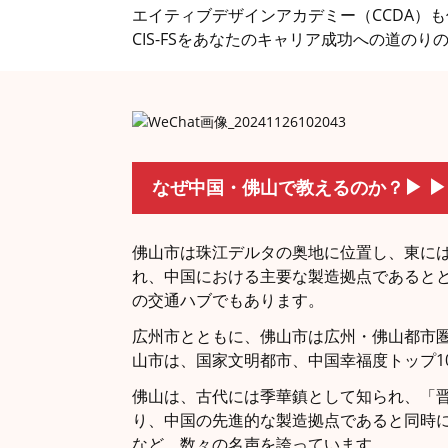
エイティブデザインアカデミー（CCDA）
CIS-FSをあなたのキャリア成功への道の
▶
▶
なぜ中国・佛山で教えるのか？
佛山市は珠江デルタの奥地に位置し、東に
れ、中国における主要な製造拠点であるとと
の交通ハブでもあります。
広州市とともに、佛山市は広州・佛山都市圏
山市は、国家文明都市、中国幸福度トップ1
佛山は、古代には季華鎮として知られ、「
り、中国の先進的な製造拠点であると同時
など、数々の名声を誇っています。