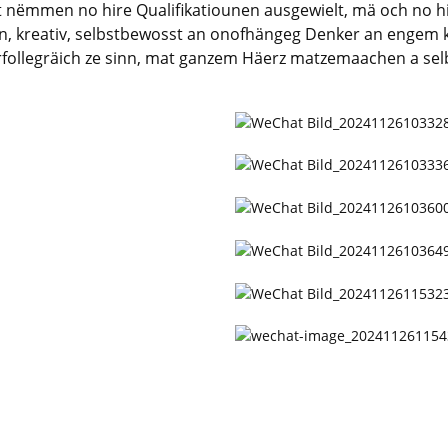
net nëmmen no hire Qualifikatiounen ausgewielt, mä och no
en, kreativ, selbstbewosst an onofhängeg Denker an engem ko
rfollegräich ze sinn, mat ganzem Häerz matzemaachen a s