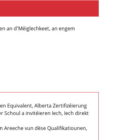
gen an d'Méiglechkeet, an engem
n Equivalent, Alberta Zertifizéierung
r Schoul a invitéieren Iech, Iech direkt
om Areeche vun dëse Qualifikatiounen,