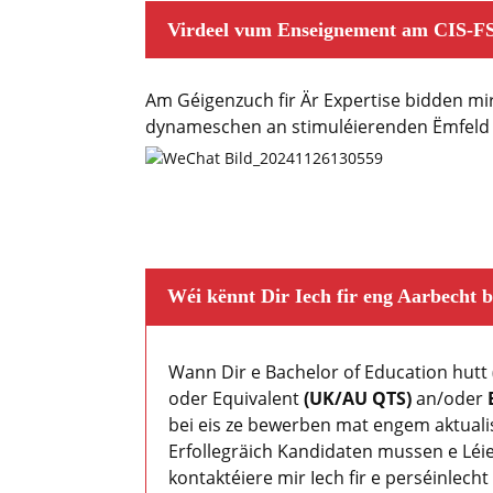
Virdeel vum Enseignement am CIS-F
Am Géigenzuch fir Är Expertise bidden mi
dynameschen an stimuléierenden Ëmfeld 
Wéi kënnt Dir Iech fir eng Aarbecht 
Wann Dir e Bachelor of Education hutt
oder Equivalent
(UK/AU QTS)
an/oder
bei eis ze bewerben mat engem aktualis
Erfollegräich Kandidaten mussen e Léie
kontaktéiere mir Iech fir e perséinlecht