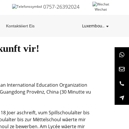
0757-26392024
Wechat
Luxembou..
Kontaktéiert Eis
unft vir!
an International Education Organization
y, Guangdong Provënz, China (30 Minutte vu
 18 Joer aschreift, vum Spillschoulalter bis
ulalter bis zur Mëttelschoul wäerte mir
schoul ze bewerben. Am Lycée wäerte mir