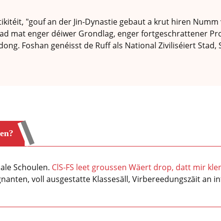
ikitéit, "gouf an der Jin-Dynastie gebaut a krut hiren Numm
Stad mat enger déiwer Grondlag, enger fortgeschrattener P
g. Foshan genéisst de Ruff als National Ziviliséiert Stad
ren?
onale Schoulen.
ClS-FS leet groussen Wäert drop, datt mir kl
gnanten, voll ausgestatte Klassesäll, Virbereedungszäit an 