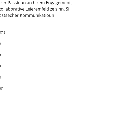
 hirer Passioun an hirem Engagement,
llaborative Léierëmfeld ze sinn. Si
elbstsécher Kommunikatioun