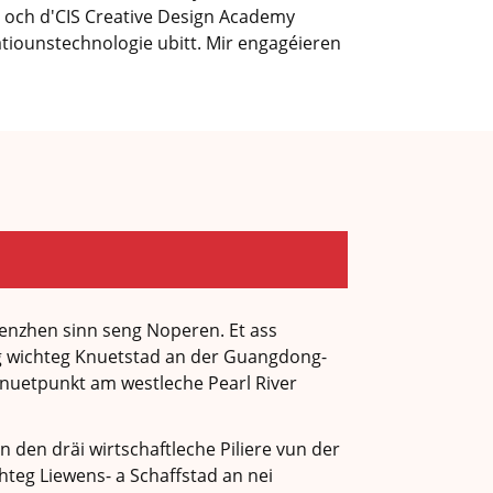
nn och d'CIS Creative Design Academy
tiounstechnologie ubitt. Mir engagéieren
enzhen sinn seng Noperen. Et ass
ng wichteg Knuetstad an der Guangdong-
nuetpunkt am westleche Pearl River
en dräi wirtschaftleche Piliere vun der
chteg Liewens- a Schaffstad an nei