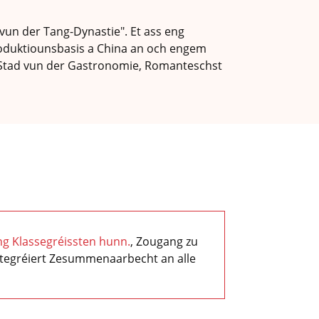
 vun der Tang-Dynastie". Et ass eng
roduktiounsbasis a China an och engem
, Stad vun der Gastronomie, Romanteschst
eng Klassegréissten hunn.
, Zougang zu
integréiert Zesummenaarbecht an alle