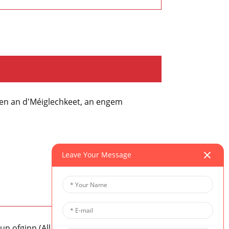
gen an d'Méiglechkeet, an engem
Leave Your Message
un ofginn (All Elementer hei