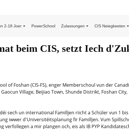
un 2-18 Joer
PowerSchool
Zulassungen
CIS Neiegkeeten
at beim CIS, setzt Iech d'Zuk
ool of Foshan (CIS-FS), enger Memberschoul vun der Canadi
e, Gaocun Village, Beijiao Town, Shunde Distrikt, Foshan Cit
déi sech un international Familljen riicht a Schüler vun 1 bis
 iwwer d'Universitéitsplanung fir Familljen. Vum Spillscho
ng verfollegen a mir plangen och, eis als IB PYP Kandidate