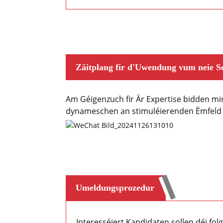
Zäitplang fir d'Uwendung vum neie S
Am Géigenzuch fir Är Expertise bidden mi
dynameschen an stimuléierenden Ëmfeld 
Umeldungsprozedur
Interesséiert Kandidaten sollen déi fol