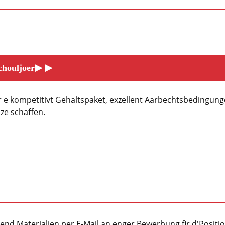
▶
▶
chouljoer
r e kompetitivt Gehaltspaket, exzellent Aarbechtsbedingun
ze schaffen.
gend Materialien per E-Mail an enger Bewerbung fir d'Positio