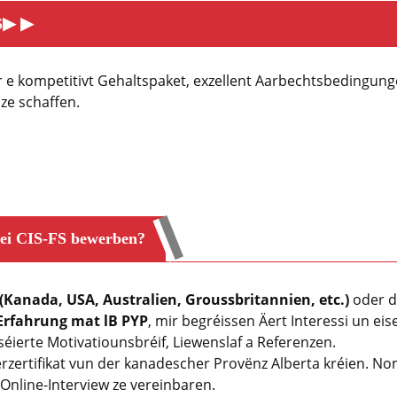
▶
▶
S
r e kompetitivt Gehaltspaket, exzellent Aarbechtsbedingun
ze schaffen.
bei CIS-FS bewerben?
(Kanada, USA, Australien, Groussbritannien, etc.)
oder de
Erfahrung mat lB PYP
, mir begréissen Äert Interessi un eise
éierte Motivatiounsbréif, Liewenslaf a Referenzen.
rzertifikat vun der kanadescher Provënz Alberta kréien. N
 Online-Interview ze vereinbaren.