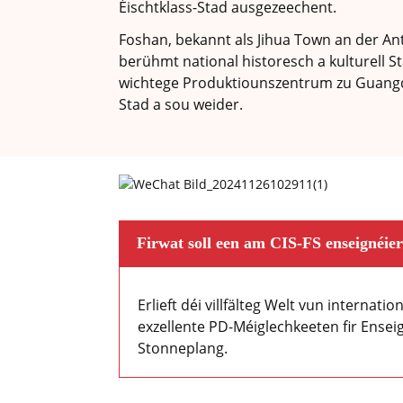
Éischtklass-Stad ausgezeechent.
Foshan, bekannt als Jihua Town an der Ant
berühmt national historesch a kulturell 
wichtege Produktiounszentrum zu Guangdon
Stad a sou weider.
Firwat soll een am CIS-FS enseignéie
Erlieft déi villfälteg Welt vun internati
exzellente PD-Méiglechkeeten fir Ensei
Stonneplang.