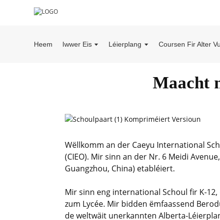
Heem
Iwwer Eis
Léierplang
Coursen Fir Alter V
Maacht m
Wëllkomm an der Caeyu International Sch
(CIEO). Mir sinn an der Nr. 6 Meidi Avenu
Guangzhou, China) etabléiert.
Mir sinn eng international Schoul fir K-12, 
zum Lycée. Mir bidden ëmfaassend Berodung
de weltwäit unerkannten Alberta-Léierpla