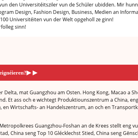
 vun den Universitéitsziler vun de Schüler ubidden. Mir hu
rogram Design, Fashion Design, Business, Medien an Informa
P 100 Universitéiten vun der Welt opgeholl ze ginn!
folleg sinn!
▶
▶
eignéieren?
er Delta, mat Guangzhou am Osten. Hong Kong, Macao a Sh
and. Et ass och e wichtegt Produktiounszentrum a China, e
 en Wirtschafts- an Handelszentrum, an och en Transportk
tropolkrees Guangzhou-Foshan an de Krees stellt eng vun d
t Stad, China seng Top 10 Glécklechst Stied, China seng Gëns