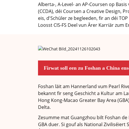
Alberta-, A-Level- an AP-Coursen op Basis
(CCDA), déi Coursen a Creative Design, P
eis, d'Schüler ze begleeden, fir an déi TO
Loosst CIS-FS Deel vun Ärer Karriär zum Er
Firwat soll een zu Foshan a China ens
Foshan läit am Hannerland vum Pearl Riv
bekannt fir seng Geschicht a Kultur am L
Hong Kong-Macao Greater Bay Area (GBA),
Delta.
Zesumme mat Guangzhou bilt Foshan de Me
GBA duer. Si gouf als National Ziviliséier