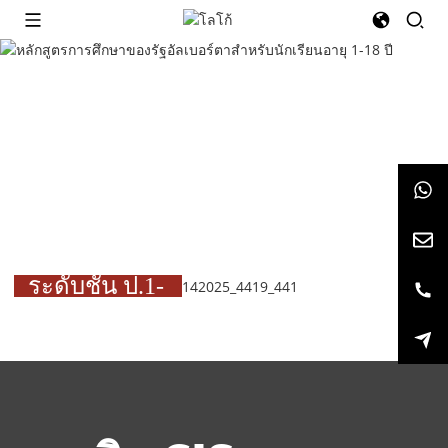
การศึกษา CIS สำหรับ
ทุกกลุ่มอายุ
อายุ 5-10 ปี
ระดับชั้น ป.1-
ป.6