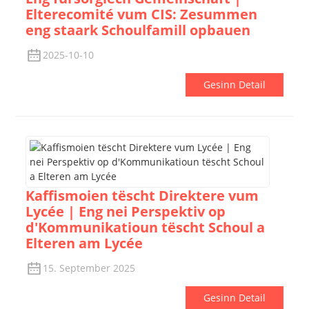
Elterecomité vum CIS: Zesummen
eng staark Schoulfamill opbauen
2025-10-10
Gesinn Detail
Kaffismoien tëscht Direktere vum
Lycée | Eng nei Perspektiv op
d'Kommunikatioun tëscht Schoul a
Elteren am Lycée
15. September 2025
Gesinn Detail