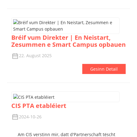
Bréif vum Direkter | En Neistart,
Zesummen e Smart Campus opbauen
22. August 2025
Gesinn Detail
CIS PTA etabléiert
2024-10-26
Am CIS verstinn mir, datt d'Partnerschaft tëscht