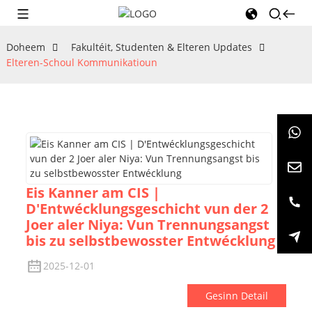
Doheem
Fakultéit, Studenten & Elteren Updates
Elteren-Schoul Kommunikatioun
Eis Kanner am CIS |
D'Entwécklungsgeschicht vun der 2
Joer aler Niya: Vun Trennungsangst
bis zu selbstbewosster Entwécklung
2025-12-01
Gesinn Detail