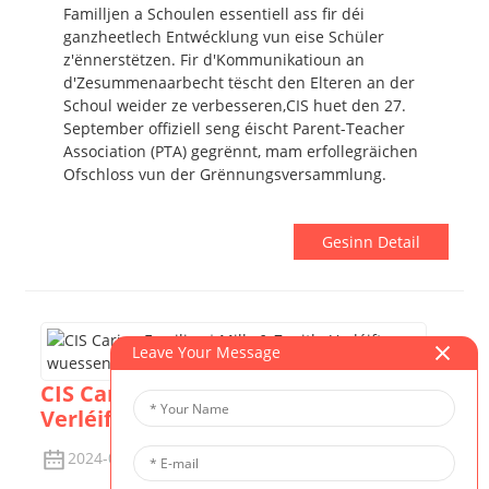
Familljen a Schoulen essentiell ass fir déi
ganzheetlech Entwécklung vun eise Schüler
z'ënnerstëtzen. Fir d'Kommunikatioun an
d'Zesummenaarbecht tëscht den Elteren an der
Schoul weider ze verbesseren,
CIS huet den 27.
September offiziell seng éischt Parent-Teacher
Association (PTA) gegrënnt
, mam erfollegräichen
Ofschloss vun der Grënnungsversammlung.
Gesinn Detail
Leave Your Message
CIS Caring Families｜Milly & Zenith:
Verléift wuessen
2024-09-12