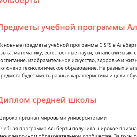
Альберты
Предметы учебной программы А
Основные предметы учебной программы CISFS в Альберте
языка, математику, естественные науки, китайский язык,
воспитание, изобразительное искусство, здоровье и жиз
включено технологическое образование. На разных этап
предмета будет иметь разные характеристики и цели обу
Диплом средней школы
Широко признан мировыми университетами
Учебная программа Альберты получила широкое признан
международном образовательном сообществе. За годы о