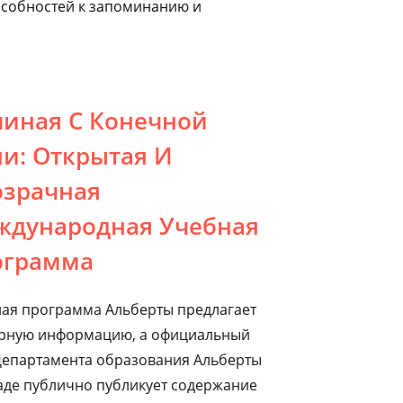
особностей к запоминанию и
иная С Конечной
и: Открытая И
озрачная
ждународная Учебная
ограмма
ая программа Альберты предлагает
рную информацию, а официальный
Департамента образования Альберты
аде публично публикует содержание