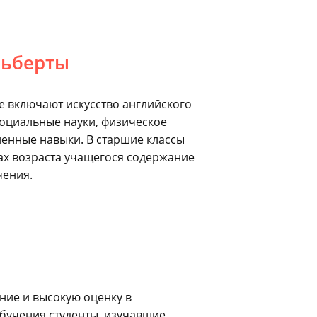
льберты
 включают искусство английского
 социальные науки, физическое
ненные навыки. В старшие классы
ах возраста учащегося содержание
чения.
ие и высокую оценку в
бучения студенты, изучавшие