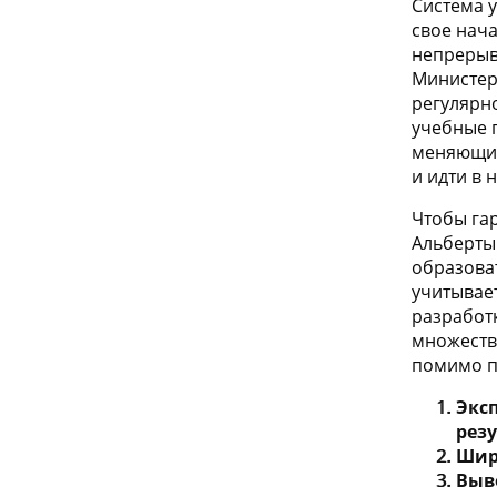
Система 
свое нача
непрерыв
Министер
регулярн
учебные 
меняющим
и идти в 
Чтобы га
Альберты
образова
учитывае
разработ
множеств
помимо п
Экс
рез
Шир
Выв