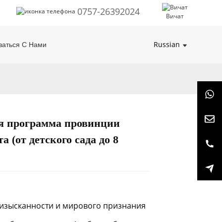
0757-26392024
Вичат
Russian
заться С Нами
я программа провинции
Loading...
Loading...
Loading...
Loading...
а (от детского сада до 8
 изысканности и мирового признания