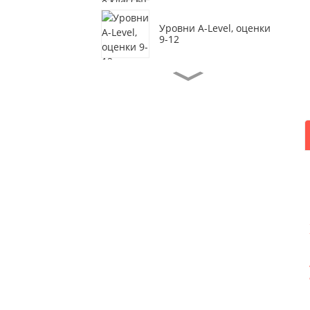
Уровни A-Level, оценки
9-12
Академия креативного
дизайна CIS, 9-12
классы
Курсы средней школы
для учащихся 10-12
классов.