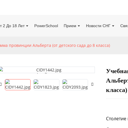
т 2 До 18 Лет
PowerSchool
Прием
Новости СНГ
Свя
ма провинции Альберта (от детского сада до 8 класса)
Учебна
Loading...
Loading...
Альберт
класса)
Столетие