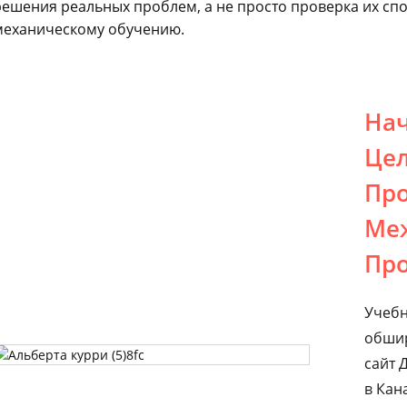
решения реальных проблем, а не просто проверка их сп
механическому обучению.
Нач
Цел
Пр
Ме
Пр
Учебн
обши
сайт 
в Кан