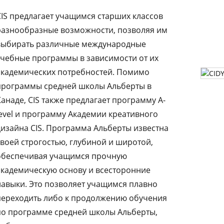
CIS предлагает учащимся старших классов
разнообразные возможности, позволяя им
выбирать различные международные
учебные программы в зависимости от их
академических потребностей. Помимо
программы средней школы Альберты в
Канаде, CIS также предлагает программу A-
level и программу Академии креативного
дизайна CIS. Программа Альберты известна
своей строгостью, глубиной и широтой,
обеспечивая учащимся прочную
академическую основу и всесторонние
навыки. Это позволяет учащимся плавно
переходить либо к продолжению обучения
по программе средней школы Альберты,