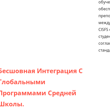
обуче
обесп
препо
между
CISFS
студе
согла
станд
Бесшовная Интеграция С
Глобальными
Программами Средней
Школы.