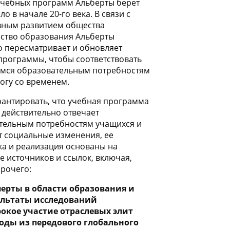
учебных программ Альберты берет
ло в начале 20-го века. В связи с
ным развитием общества
ство образования Альберты
о пересматривает и обновляет
программы, чтобы соответствовать
ся образовательным потребностям
ногу со временем.
рантировать, что учебная программа
 действительно отвечает
тельным потребностям учащихся и
т социальные изменения, ее
ка и реализация основаны на
е источников и ссылок, включая,
рочего:
перты в области образования и
ультаты исследований
окое участие отраслевых элит
оды из передового глобального