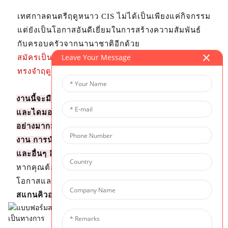
เทศกาลดนตรีฤดูหนาว CIS ไม่ได้เป็นเพียงแค่กิจกรรม
แต่ยังเป็นโอกาสอันดีเยี่ยมในการสร้างความสัมพันธ์
กับครอบครัวจากนานาชาติอีกด้วย
Leave Your Message
สมัครเป็นพันธมิตรกับเราตอนนี้ และร่วมสร้างความ
ทรงจำฤดูหนาวอันอบอุ่นและแสนสุขไปกับเรา!
งานนี้จะมีการจัดแพ็กเกจสปอนเซอร์ระดับแพลทินัม
และไดมอนด์ ซึ่งมอบโอกาสในการโปรโมตแบรนด์
อย่างมากมาย เช่น บูธในงานฟรี โฆษณาในโปรแกรม
งาน การนำเสนอข้อมูลบริษัท วัสดุสำหรับถุงของขวัญ
และอื่นๆ อีกมากมาย
หากคุณต้องการเข้าร่วมหรือเรียนรู้เพิ่มเติมเกี่ยวกับ
โอกาสและผลประโยชน์ของการเป็นพันธมิตร
โปรด
สแกนคิวอาร์โค้ดเพื่อลงทะเบียน