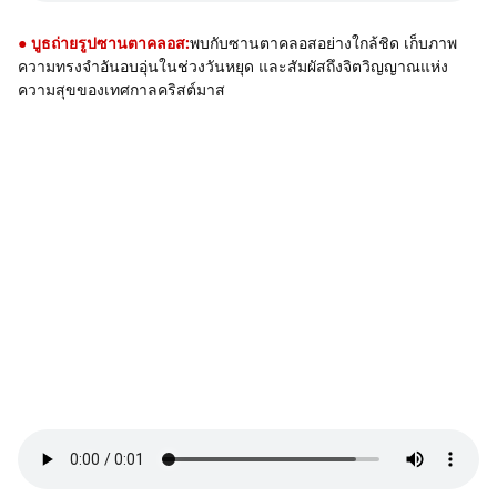
● บูธถ่ายรูปซานตาคลอส:
พบกับซานตาคลอสอย่างใกล้ชิด เก็บภาพ
ความทรงจำอันอบอุ่นในช่วงวันหยุด และสัมผัสถึงจิตวิญญาณแห่ง
ความสุขของเทศกาลคริสต์มาส