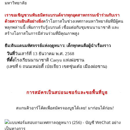
มหาวิทยาลัย
เราขอเชิญชวนพันธมิตรแบรนด์จากทุกอุตสาหกรรมเข้าร่วมกับเรา
ด้วยความยินดีอย่างยิ่ง
คว้าโอกาสในช่วงเทศกาลมหาวิทยาลัยที่มีผู้คน
พลุกพล่านนี้ เพิ่มการรับรู้แบรนด์ เชื่อมต่อกับชุมชนนานาชาติ และ
สร้างโอกาสในการมีส่วนร่วมที่มีคุณภาพสูง
ธีม:
ดินแดนมหัศจรรย์แห่งฤดูหนาว: เด็กทุกคนคือผู้นำเรื่องราว
วันที่
วันเสาร์ที่ 13 ธันวาคม พ.ศ. 2568
ที่ตั้ง
โรงเรียนนานาชาติ Caeyu แห่งฝอซาน
(เลขที่ 6 ถนนเหม่ยตี้ เป่ยเจียว เขตซุ่นเต๋อ เมืองฝอซาน)
การสมัครเป็นสปอนเซอร์และขอพื้นที่บูธ
สแกนคิวอาร์โค้ดเพื่อสมัครจองบูธได้เลย! มาก่อนได้ก่อน!