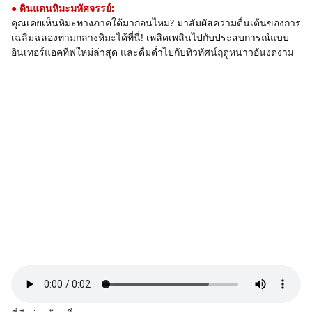
● ดินแดนหิมะมหัศจรรย์:
คุณเคยเห็นหิมะทางภาคใต้มาก่อนไหม? มาสัมผัสความตื่นเต้นของการ
เฉลิมฉลองท่ามกลางหิมะได้ที่นี่! เพลิดเพลินไปกับประสบการณ์แบบ
อินเทอร์แอคทีฟใหม่ล่าสุด และดื่มด่ำไปกับทิวทัศน์ฤดูหนาวอันงดงาม