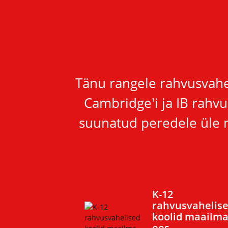
Tänu rangele rahvusvahel
Cambridge'i ja IB rahv
suunatud peredele üle ma
K-12
rahvusvahelis
koolid maailm
ees