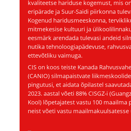
kvaliteetse hariduse kogemust, mis o
eripärade ja Suur-Saidi piirkonna tule
Kogenud haridusmeeskonna, tervikli
mitmekesise kultuuri ja ülikoolilinnaku
eesmärk arendada tulevasi andeid si
nutika tehnoloogiapädevuse, rahvusvah
ettevõtliku vaimuga.
CIS on koos teiste Kanada Rahvusvahe
(CANIO) silmapaistvate liikmeskoolid
pingutusi, et aidata õpilastel saavuta
2023. aastal võeti 88% CISGZ-i (Guan
Kool) lõpetajatest vastu 100 maailma 
neist võeti vastu maailmakuulsatesse 