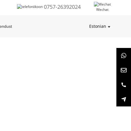
0757-26392024
Wechat
Estonian
endust