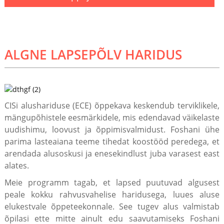
ALGNE LAPSEPÕLV HARIDUS
CISi alushariduse (ECE) õppekava keskendub terviklikele,
mängupõhistele eesmärkidele, mis edendavad väikelaste
uudishimu, loovust ja õppimisvalmidust. Foshani ühe
parima lasteaiana teeme tihedat koostööd peredega, et
arendada alusoskusi ja enesekindlust juba varasest east
alates.
Meie programm tagab, et lapsed puutuvad algusest
peale kokku rahvusvahelise haridusega, luues aluse
elukestvale õppeteekonnale. See tugev alus valmistab
õpilasi ette mitte ainult edu saavutamiseks Foshani