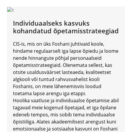
Individuaalseks kasvuks
kohandatud õpetamisstrateegiad
CIS-is, mis on üks Foshani juhtivaid koole,
hindame regulaarselt iga lapse õpiedu ja loome
nende hinnangute põhjal personaalseid
õpetamisstrateegiaid. Olenemata sellest, kas
otsite usaldusväärset lasteaeda, kvaliteetset
algkooli või tuntud rahvusvahelist kooli
Foshanis, on meie lähenemisviis loodud
toetama lapse arengu iga etappi.
Hoolika vaatluse ja individuaalse õpetamise abil
tagavad meie kogenud õpetajad, et iga õpilane
edeneb tempos, mis sobib tema individuaalse
õpistiiliga. Alates akadeemilisest arengust kuni
emotsionaalse ja sotsiaalse kasvuni on Foshani