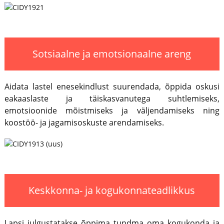
Sotsiaalne ja emotsionaalne areng
Aidata lastel enesekindlust suurendada, õppida oskusi
eakaaslaste ja täiskasvanutega suhtlemiseks,
emotsioonide mõistmiseks ja väljendamiseks ning
koostöö- ja jagamisoskuste arendamiseks.
Keskkonna- ja kogukonnateadlikkus
Lapsi julgustatakse õppima tundma oma kogukonda ja