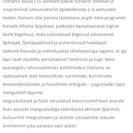
Foshanis asuva CISi lasteaed pakub turvalist, toetavat ja
inspireerivat rahvusvahelist õpikeskkonda 2–4-aastastele
lastele. Foshani ühe parima lasteaiana järgib meie programm
Kanada Alberta õppekava, pakkudes kaasahaaravat inglise
keele kogemust, mida juhendavad kogenud välismaised
õpetajad, õpetajaabilised ja pühendunud hooldajad.
Väikeste klasside ja individuaalse tähelepanuga tagame, et iga
laps saab vajalikku personaalset hoolitsust ja tuge. Meie
kaasaegses rahvusvahelises koolilinnakus Foshanis on
spetsiaalsed alad teaduslikuks uurimiseks, kunstiliseks
eneseväljenduseks ja füüsiliseks arenguks – julgustades lapsi
mänguliselt õppima.
Valgusküllased ja hästi varustatud klassiruumid koos avarate
õues asuvate mängualadega edendavad aktiivset õppimist,
kultuurilist integratsiooni ja oluliste sotsiaalsete oskuste
arendamist juba varasest east alates.