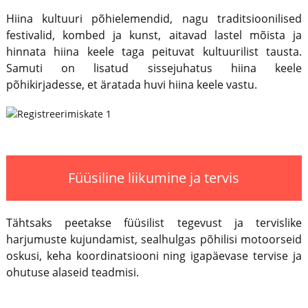
Hiina kultuuri põhielemendid, nagu traditsioonilised
festivalid, kombed ja kunst, aitavad lastel mõista ja
hinnata hiina keele taga peituvat kultuurilist tausta.
Samuti on lisatud sissejuhatus hiina keele
põhikirjadesse, et äratada huvi hiina keele vastu.
Füüsiline liikumine ja tervis
Tähtsaks peetakse füüsilist tegevust ja tervislike
harjumuste kujundamist, sealhulgas põhilisi motoorseid
oskusi, keha koordinatsiooni ning igapäevase tervise ja
ohutuse alaseid teadmisi.