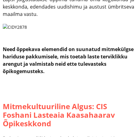
keskkonda, edendades uudishimu ja austust ümbritseva
maailma vastu.
Need õppekava elemendid on suunatud mitmekülgse
hariduse pakkumisele, mis toetab laste terviklikku
arengut ja valmistab neid ette tulevasteks
õpikogemusteks.
Mitmekultuuriline Algus: CIS
Foshani Lasteaia Kaasahaarav
Õpikeskkond