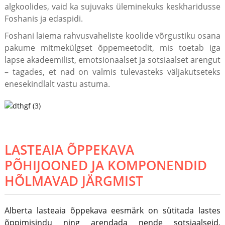
algkoolides, vaid ka sujuvaks üleminekuks keskharidusse
Foshanis ja edaspidi.
Foshani laiema rahvusvaheliste koolide võrgustiku osana
pakume mitmekülgset õppemeetodit, mis toetab iga
lapse akadeemilist, emotsionaalset ja sotsiaalset arengut
– tagades, et nad on valmis tulevasteks väljakutseteks
enesekindlalt vastu astuma.
LASTEAIA ÕPPEKAVA
PÕHIJOONED JA KOMPONENDID
HÕLMAVAD JÄRGMIST
Alberta lasteaia õppekava eesmärk on sütitada lastes
õppimisindu ning arendada nende sotsiaalseid,