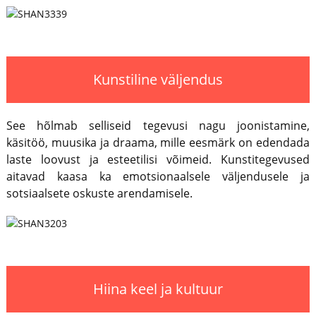
Kunstiline väljendus
See hõlmab selliseid tegevusi nagu joonistamine,
käsitöö, muusika ja draama, mille eesmärk on edendada
laste loovust ja esteetilisi võimeid. Kunstitegevused
aitavad kaasa ka emotsionaalsele väljendusele ja
sotsiaalsete oskuste arendamisele.
Hiina keel ja kultuur