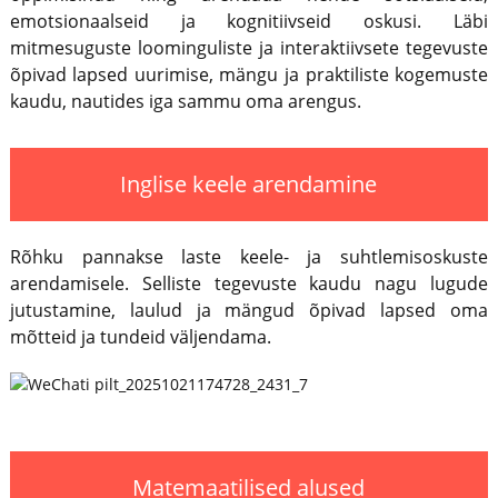
emotsionaalseid ja kognitiivseid oskusi. Läbi
mitmesuguste loominguliste ja interaktiivsete tegevuste
õpivad lapsed uurimise, mängu ja praktiliste kogemuste
kaudu, nautides iga sammu oma arengus.
Inglise keele arendamine
Rõhku pannakse laste keele- ja suhtlemisoskuste
arendamisele. Selliste tegevuste kaudu nagu lugude
jutustamine, laulud ja mängud õpivad lapsed oma
mõtteid ja tundeid väljendama.
Matemaatilised alused