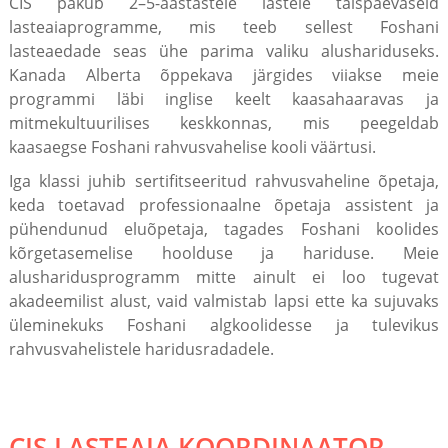
CIS pakub 2–5-aastastele lastele täispäevaseid
lasteaiaprogramme, mis teeb sellest Foshani
lasteaedade seas ühe parima valiku alushariduseks.
Kanada Alberta õppekava järgides viiakse meie
programmi läbi inglise keelt kaasahaaravas ja
mitmekultuurilises keskkonnas, mis peegeldab
kaasaegse Foshani rahvusvahelise kooli väärtusi.
Iga klassi juhib sertifitseeritud rahvusvaheline õpetaja,
keda toetavad professionaalne õpetaja assistent ja
pühendunud eluõpetaja, tagades Foshani koolides
kõrgetasemelise hoolduse ja hariduse. Meie
alusharidusprogramm mitte ainult ei loo tugevat
akadeemilist alust, vaid valmistab lapsi ette ka sujuvaks
üleminekuks Foshani algkoolidesse ja tulevikus
rahvusvahelistele haridusradadele.
CIS LASTEAIA KOORDINAATOR