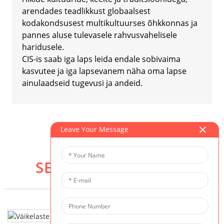
arendades teadlikkust globaalsest
kodakondsusest multikultuurses õhkkonnas ja
pannes aluse tulevasele rahvusvahelisele
haridusele.
CIS-is saab iga laps leida endale sobivaima
kasvutee ja iga lapsevanem näha oma lapse
ainulaadseid tugevusi ja andeid.
Leave Your Message
SEOTUD PROGRAMM