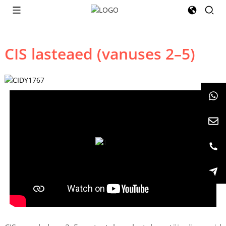
CIS lasteaed (vanuses 2–5)