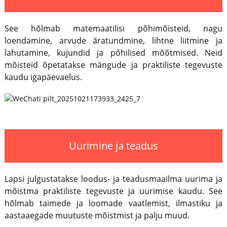
See hõlmab matemaatilisi põhimõisteid, nagu
loendamine, arvude äratundmine, lihtne liitmine ja
lahutamine, kujundid ja põhilised mõõtmised. Neid
mõisteid õpetatakse mängude ja praktiliste tegevuste
kaudu igapäevaelus.
Uurimine ja teadus
Lapsi julgustatakse loodus- ja teadusmaailma uurima ja
mõistma praktiliste tegevuste ja uurimise kaudu. See
hõlmab taimede ja loomade vaatlemist, ilmastiku ja
aastaaegade muutuste mõistmist ja palju muud.