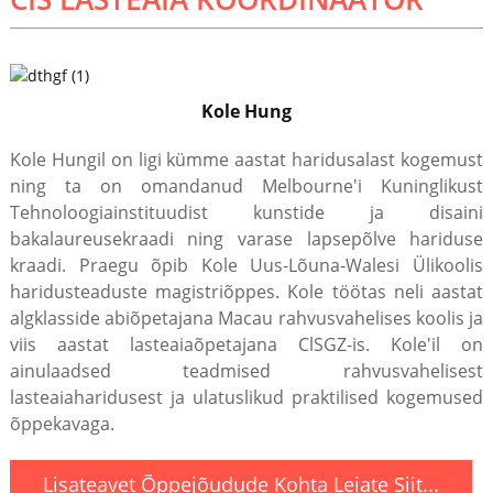
Kole Hung
Kole Hungil on ligi kümme aastat haridusalast kogemust
ning ta on omandanud Melbourne'i Kuninglikust
Tehnoloogiainstituudist kunstide ja disaini
bakalaureusekraadi ning varase lapsepõlve hariduse
kraadi. Praegu õpib Kole Uus-Lõuna-Walesi Ülikoolis
haridusteaduste magistriõppes. Kole töötas neli aastat
algklasside abiõpetajana Macau rahvusvahelises koolis ja
viis aastat lasteaiaõpetajana ClSGZ-is. Kole'il on
ainulaadsed teadmised rahvusvahelisest
lasteaiaharidusest ja ulatuslikud praktilised kogemused
õppekavaga.
Lisateavet Õppejõudude Kohta Leiate Siit...