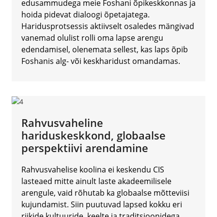
edusammudega meie Foshani õpikeskkonnas ja
hoida pidevat dialoogi õpetajatega.
Haridusprotsessis aktiivselt osaledes mängivad
vanemad olulist rolli oma lapse arengu
edendamisel, olenemata sellest, kas laps õpib
Foshanis alg- või keskharidust omandamas.
Rahvusvaheline
hariduskeskkond, globaalse
perspektiivi arendamine
Rahvusvahelise koolina ei keskendu CIS
lasteaed mitte ainult laste akadeemilisele
arengule, vaid rõhutab ka globaalse mõtteviisi
kujundamist. Siin puutuvad lapsed kokku eri
riikide kultuuride, keelte ja traditsioonidega,