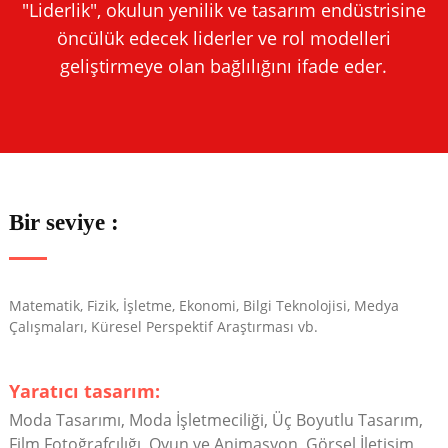
"Liderlik", okulun yenilik ve tasarım endüstrisine
öncülük edecek liderler ve rol modelleri
geliştirmeye olan bağlılığını ifade eder.
Bir seviye :
Matematik, Fizik, İşletme, Ekonomi, Bilgi Teknolojisi, Medya
Çalışmaları, Küresel Perspektif Araştırması vb.
Yaratıcı tasarım:
Moda Tasarımı, Moda İşletmeciliği, Üç Boyutlu Tasarım,
Film Fotoğrafçılığı, Oyun ve Animasyon, Görsel İletişim