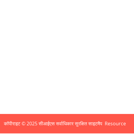
ेज योजना प्रदान करता है, शैक्षणिक उपलब्धि सुनिश्चित करता है और स्
जाइन और कला प्रतियोगिता परियोजनाएं, स्वयंसेवा और पृष्ठभूमि वृद्धि के ल
सीखने की योजना
पाठ्यक्रम की विशेषताएं
भागीदारों
गा
व्यापक आगे की शिक्षा
कॉपीराइट © 2025 सीआईएस सर्वाधिकार सुरक्षित
साइटमैप
Resource