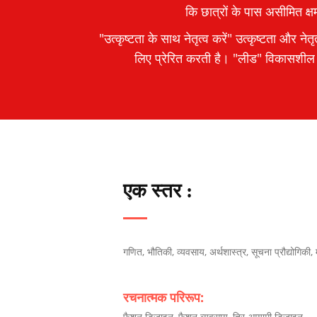
कि छात्रों के पास असीमित क्षम
"उत्कृष्टता के साथ नेतृत्व करें" उत्कृष्टता और नेत
लिए प्रेरित करती है। "लीड" विकासशील ने
एक स्तर :
गणित, भौतिकी, व्यवसाय, अर्थशास्त्र, सूचना प्रौद्योगिकी,
रचनात्मक परिरूप:
फ़ैशन डिज़ाइन, फ़ैशन व्यवसाय, त्रि-आयामी डिज़ाइन,