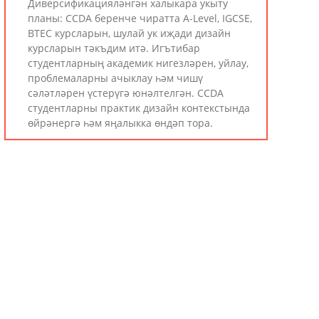
Диверсификацияләнгән халыкара укыту
планы: CCDA беренче чиратта A-Level, IGCSE,
BTEC курсларын, шулай ук ​​иҗади дизайн
курсларын тәкъдим итә. Игътибар
студентларның академик нигезләрен, уйлау,
проблемаларны ачыклау һәм чишү
сәләтләрен үстерүгә юнәлтелгән. CCDA
студентларны практик дизайн контекстында
өйрәнергә һәм яңалыкка өндәп тора.
Колледж Планлаштыру
CCDA һәр укучы өчен персональләштерелгән
колледж планлаштыруны тәкъдим итә,
академик казанышны тәэмин итә, мәктәп