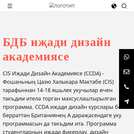
БДБ иҗади дизайн
академиясе
CIS Иҗади Дизайн Академиясе (CCDA) -
Фошаньның Цаэю Халыкара Мәктәбе (CIS)
тарафыннан 14-18 яшьлек укучылар өчен
тәкъдим ителә торган махсуслаштырылган
программа. CCDA иҗади дизайн курслары белән
беррәттән Британиянең А дәрәҗәсендәге уку
программасын да тәкъдим итә. Программа
студентларның иҗади фикерләү, дизайн