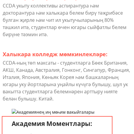
CCDA укыту коллективы аспирантура һәм
докторантура һәм халыкара белем бирү тәҗрибәсе
булган җирле һәм чит ил укытучыларының 80%
тәшкил итә, студентлар өчен югары сыйфатлы белем
бирүне тәэмин итә.
Халыкара колледж мөмкинлекләре:
CCDA-ның төп максаты - студентларга Бөек Британия,
АКШ, Канада, Австралия, Гонконг, Сингапур, Франция,
Италия, Япония, Көньяк Корея һәм башкаларның
югары уку йортларына уңайлы күчүгә булышу, шул ук
вакытта студентларга белемнәрен арттыру нияте
белән булышу. Китай.
Академия Моментлары: