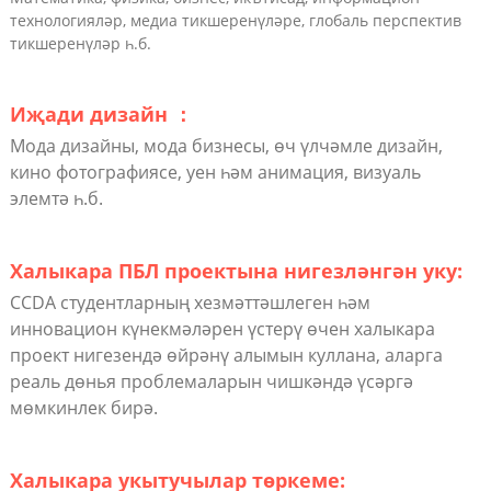
технологияләр, медиа тикшеренүләре, глобаль перспектив
тикшеренүләр һ.б.
Иҗади дизайн ：
Мода дизайны, мода бизнесы, өч үлчәмле дизайн,
кино фотографиясе, уен һәм анимация, визуаль
элемтә һ.б.
Халыкара ПБЛ проектына нигезләнгән уку:
CCDA студентларның хезмәттәшлеген һәм
инновацион күнекмәләрен үстерү өчен халыкара
проект нигезендә өйрәнү алымын куллана, аларга
реаль дөнья проблемаларын чишкәндә үсәргә
мөмкинлек бирә.
Халыкара укытучылар төркеме: