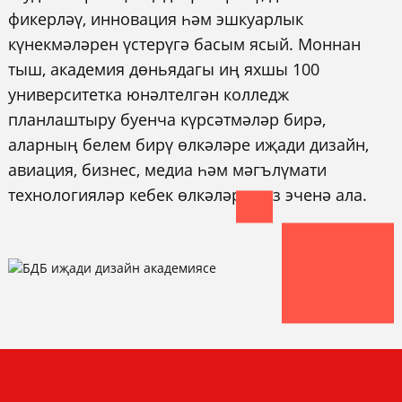
фикерләү, инновация һәм эшкуарлык
күнекмәләрен үстерүгә басым ясый. Моннан
тыш, академия дөньядагы иң яхшы 100
университетка юнәлтелгән колледж
планлаштыру буенча күрсәтмәләр бирә,
аларның белем бирү өлкәләре иҗади дизайн,
авиация, бизнес, медиа һәм мәгълүмати
технологияләр кебек өлкәләрне үз эченә ала.