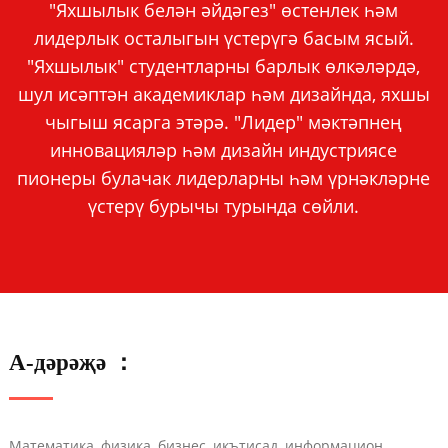
"Яхшылык белән әйдәгез" өстенлек һәм
лидерлык осталыгын үстерүгә басым ясый.
"Яхшылык" студентларны барлык өлкәләрдә,
шул исәптән академиклар һәм дизайнда, яхшы
чыгыш ясарга этәрә. "Лидер" мәктәпнең
инновацияләр һәм дизайн индустриясе
пионеры булачак лидерларны һәм үрнәкләрне
үстерү бурычы турында сөйли.
А-дәрәҗә ：
Математика, физика, бизнес, икътисад, информацион