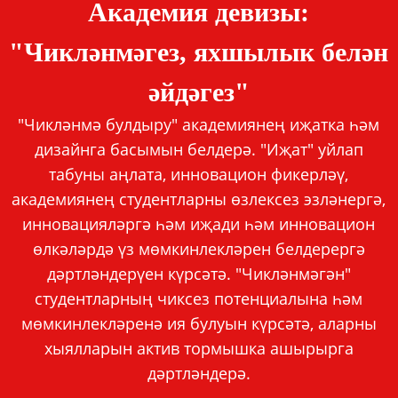
Академия девизы:
"Чикләнмәгез, яхшылык белән
әйдәгез"
"Чикләнмә булдыру" академиянең иҗатка һәм
дизайнга басымын белдерә. "Иҗат" уйлап
табуны аңлата, инновацион фикерләү,
академиянең студентларны өзлексез эзләнергә,
инновацияләргә һәм иҗади һәм инновацион
өлкәләрдә үз мөмкинлекләрен белдерергә
дәртләндерүен күрсәтә. "Чикләнмәгән"
студентларның чиксез потенциалына һәм
мөмкинлекләренә ия булуын күрсәтә, аларны
хыялларын актив тормышка ашырырга
дәртләндерә.