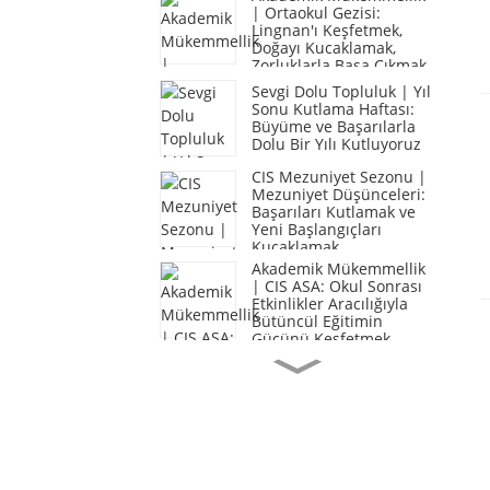
| Ortaokul Gezisi:
Lingnan'ı Keşfetmek,
Doğayı Kucaklamak,
Zorluklarla Başa Çıkmak
Sevgi Dolu Topluluk | Yıl
Sonu Kutlama Haftası:
Büyüme ve Başarılarla
Dolu Bir Yılı Kutluyoruz
CIS Mezuniyet Sezonu |
Mezuniyet Düşünceleri:
Başarıları Kutlamak ve
Yeni Başlangıçları
Kucaklamak
Akademik Mükemmellik
| CIS ASA: Okul Sonrası
Etkinlikler Aracılığıyla
Bütüncül Eğitimin
Gücünü Keşfetmek
Sevgi Dolu Topluluk |
CIS Öğrencileri
Topluluğa Müzik ve
Sıcaklık Getiriyor
CIS Veli Mektubu | Okul
Müdüründen Mektup:
Büyümeyi Kutluyoruz,