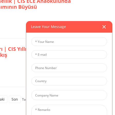
lik | CIS ECE Anaokulunda
şımının Büyüsü
Leave Your Message
Ayrıntıyı Görüntüle
 | CIS Yıllık İlham Anları:
kış
Ayrıntıyı Görüntüle
aki
Son
Toplam 3