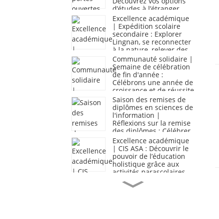
Découvrez vos options
d’études à l’étranger
Excellence académique
| Expédition scolaire
secondaire : Explorer
Lingnan, se reconnecter
à la nature, relever des
défis
Communauté solidaire |
Semaine de célébration
de fin d'année :
Célébrons une année de
croissance et de réussite
Saison des remises de
diplômes en sciences de
l'information |
Réflexions sur la remise
des diplômes : Célébrer
les réussites et accueillir
Excellence académique
de nouveaux départs
| CIS ASA : Découvrir le
pouvoir de l’éducation
holistique grâce aux
activités parascolaires
Communauté solidaire |
Les étudiants du CIS
apportent musique et
chaleur à la
communauté