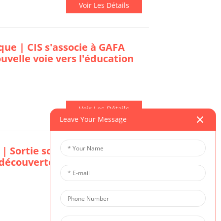
Voir Les Détails
ue | CIS s'associe à GAFA
ouvelle voie vers l'éducation
Voir Les Détails
Leave Your Message
| Sortie scolaire (maternelle
a découverte des merveilles
Voir Les Détails