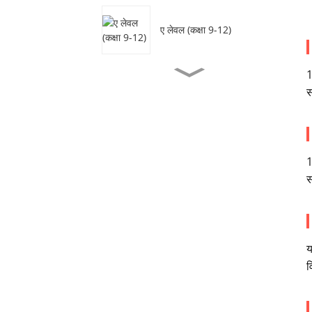
ए लेवल (कक्षा 9-12)
1
सीआईएस क्रिएटिव डिजाइन
स
अकादमी, कक्षा 9 - 12
कक्षा 10-12 के छात्रों के लिए हाई
स्कूल पाठ्यक्रम
1
स
य
व