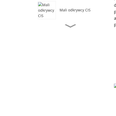
d
Mali odkrywcy CIS
p
a
p
Program opieki nad
dziećmi w wieku 2 lat
Program nauczania w
Albercie dla uczniów w
wieku 1-18 lat
Edukacja
wczesnoszkolna (3-5 lat)
Szkoła podstawowa
(klasy 1-6)