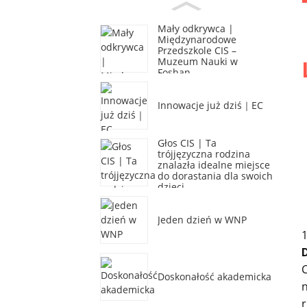
Mały odkrywca |
Międzynarodowe
Przedszkole CIS –
Muzeum Nauki w
Foshan
Innowacje już dziś｜EC
Głos CIS | Ta
trójjęzyczna rodzina
znalazła idealne miejsce
do dorastania dla swoich
dzieci
Jeden dzień w WNP
1
C
Doskonałość akademicka
n
r