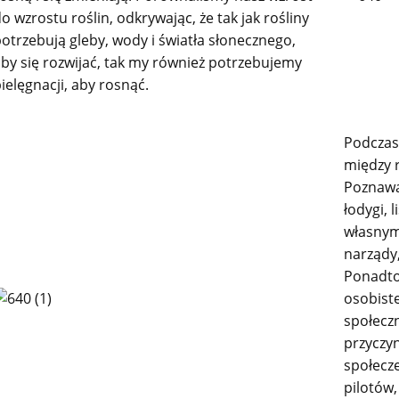
o wzrostu roślin, odkrywając, że tak jak rośliny
otrzebują gleby, wody i światła słonecznego,
by się rozwijać, tak my również potrzebujemy
ielęgnacji, aby rosnąć.
Podczas
między 
Poznawal
łodygi, l
własnymi
narządy,
Ponadto
osobist
społeczn
przyczyn
społecze
pilotów