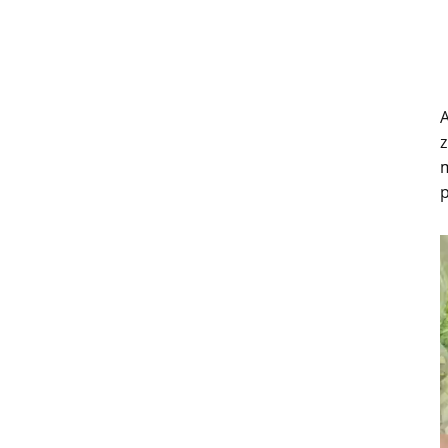
A
z
m
p