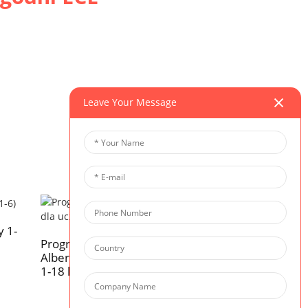
Leave Your Message
y 1-
Innowacje już dz
Program nauczania w
Albercie dla uczniów w wieku
1-18 lat