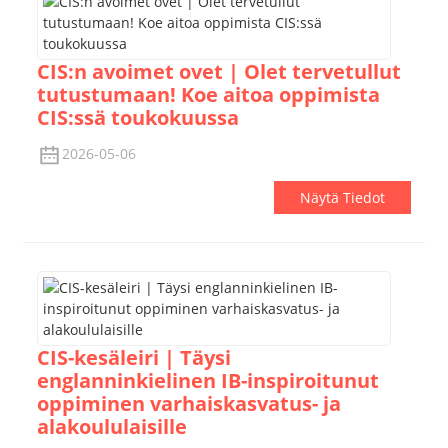
CIS:n avoimet ovet | Olet tervetullut
tutustumaan! Koe aitoa oppimista
CIS:ssä toukokuussa
2026-05-06
Näytä Tiedot
CIS-kesäleiri | Täysi
englanninkielinen IB-inspiroitunut
oppiminen varhaiskasvatus- ja
alakoululaisille