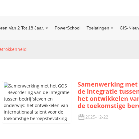
ren Van 2 Tot 18 Jaar.
PowerSchool
Toelatingen
CIS-Nieu
trokkenheid
Samenwerking met h
de integratie tusse
het ontwikkelen van
de toekomstige ber
2025-12-22