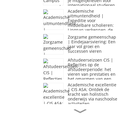
je mogelijkheden voor
internationaal studeren
Academische
uitmuntendheid |
Expeditie voor
middelbare scholieren:
Lingnan verkennen, de
natuur omarmen en
Zorgzame gemeenschap
uitdagingen aangaan
| Eindejaarsviering: Een
jaar vol groei en
successen vieren
Afstudeerseizoen CIS |
Reflecties op de
afstudeerperiode: het
vieren van prestaties en
het omarmen van een
nieuw begin
Academische excellentie
| CIS ASA: Ontdek de
kracht van holistisch
onderwijs via naschoolse
activiteiten
Zorgzame gemeenschap
| CIS-studenten brengen
muziek en warmte naar
de gemeenschap