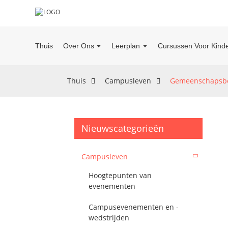
Thuis
Over Ons
Leerplan
Cursussen Voor Kinde
Thuis
Campusleven
Gemeenschapsbe
Nieuwscategorieën
Campusleven
Hoogtepunten van
evenementen
Campusevenementen en -
wedstrijden