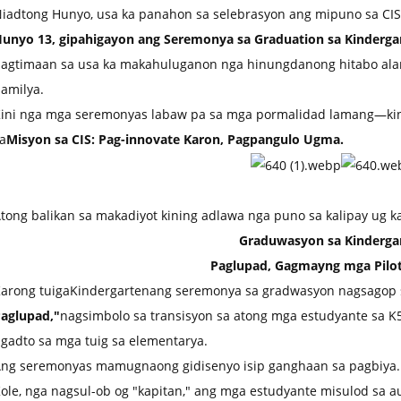
iadtong Hunyo, usa ka panahon sa selebrasyon ang mipuno sa CIS
unyo 13, gipahigayon ang Seremonya sa Graduation sa Kindergar
agtimaan sa usa ka makahuluganon nga hinungdanong hitabo al
amilya.
ini nga mga seremonyas labaw pa sa mga pormalidad lamang—kin
a
Misyon sa CIS: Pag-innovate Karon, Pagpangulo Ugma.
tong balikan sa makadiyot kining adlawa nga puno sa kalipay ug 
Graduwasyon sa Kinderga
Paglupad, Gagmayng mga Pilot
arong tuiga
Kindergarten
ang seremonya sa gradwasyon nagsagop 
aglupad,"
nagsimbolo sa transisyon sa atong mga estudyante sa K
gadto sa mga tuig sa elementarya.
ng seremonyas mamugnaong gidisenyo isip ganghaan sa pagbiya.
ole, nga nagsul-ob og "kapitan," ang mga estudyante misulod sa a