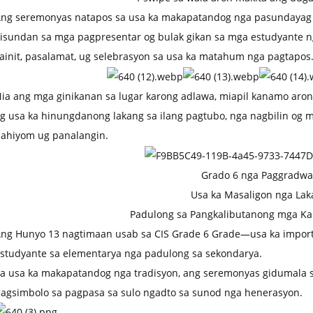
ng seremonyas natapos sa usa ka makapatandog nga pasundayag sa
isundan sa mga pagpresentar og bulak gikan sa mga estudyante
ainit, pasalamat, ug selebrasyon sa usa ka matahum nga pagtapos
ia ang mga ginikanan sa lugar karong adlawa, miapil kanamo aro
g usa ka hinungdanong lakang sa ilang pagtubo, nga nagbilin og m
ahiyom ug panalangin.
Grado 6 nga Paggradwa
Usa ka Masaligon nga Lak
Padulong sa Pangkalibutanong mga 
ng Hunyo 13 nagtimaan usab sa CIS Grade 6 Grade—usa ka import
studyante sa elementarya nga padulong sa sekondarya.
a usa ka makapatandog nga tradisyon, ang seremonyas gidumala s
agsimbolo sa pagpasa sa sulo ngadto sa sunod nga henerasyon.