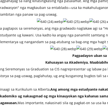
agpahayag sa ilang kinasingkasing nga pasalamat. Ang mga pamily
radwasyon" nga magkauban sa entablado—usa ka makahuluganon 
iambitan nga panaw sa pag-uswag.
a pagtapos sa seremonyas, ang mga gradwado naglakaw agi sa "Ho
studyante ug kawani. Usa kadto ka angay nga panamilit samtang na
lementarya ug nangandam sa pag-atubang sa bag-ong mga hagit 
Pagpadayon uban sa
Kahusayan sa Akademiya, Maabiabi
ng Seremonyas sa Graduation sa CIS nagrepresentar ug labaw pa 
storya sa pag-uswag, paglahutay, ug ang kusganong bugkos tali sa
inaagi sa Kurikulum sa Alberta,
Ang among mga estudyante nakatu
kademiko ug nakaugmad og mga kinauyokan nga kahanas sama 
kagawasan.
Mas importante, nakasinati sila og pagkat-on sa usa ka