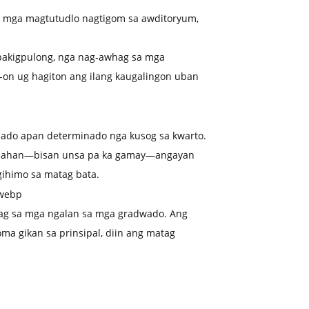
g mga magtutudlo nagtigom sa awditoryum,
pakigpulong, nga nag-awhag sa mga
-on ug hagiton ang ilang kaugalingon uban
mado apan determinado nga kusog sa kwarto.
 unahan—bisan unsa pa ka gamay—angayan
ihimo sa matag bata.
ag sa mga ngalan sa mga gradwado. Ang
ma gikan sa prinsipal, diin ang matag