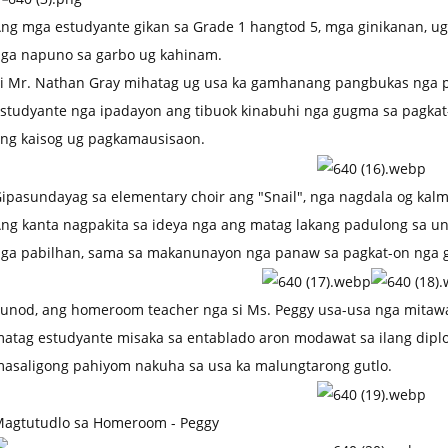
ng mga estudyante gikan sa Grade 1 hangtod 5, mga ginikanan, u
ga napuno sa garbo ug kahinam.
i Mr. Nathan Gray mihatag ug usa ka gamhanang pangbukas nga 
studyante nga ipadayon ang tibuok kinabuhi nga gugma sa pagkat
ng kaisog ug pagkamausisaon.
ipasundayag sa elementary choir ang "Snail", nga nagdala og kal
ng kanta nagpakita sa ideya nga ang matag lakang padulong sa
ga pabilhan, sama sa makanunayon nga panaw sa pagkat-on nga g
unod, ang homeroom teacher nga si Ms. Peggy usa-usa nga mitaw
atag estudyante misaka sa entablado aron modawat sa ilang diplo
asaligong pahiyom nakuha sa usa ka malungtarong gutlo.
agtutudlo sa Homeroom - Peggy