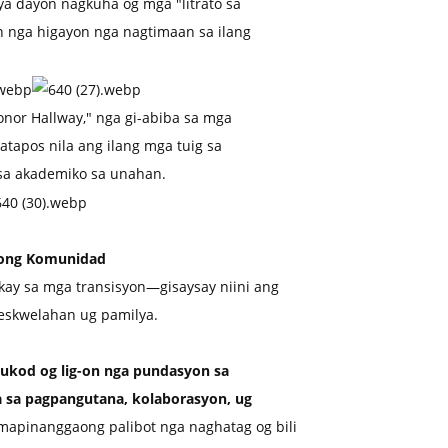
a dayon nagkuha og mga "litrato sa
nga higayon nga nagtimaan sa ilang
nor Hallway," nga gi-abiba sa mga
tapos nila ang ilang mga tuig sa
sa akademiko sa unahan.
hong Komunidad
kay sa mga transisyon—gisaysay niini ang
 eskwelahan ug pamilya.
kod og lig-on nga pundasyon sa
sa pagpangutana, kolaborasyon, ug
 mapinanggaong palibot nga naghatag og bili