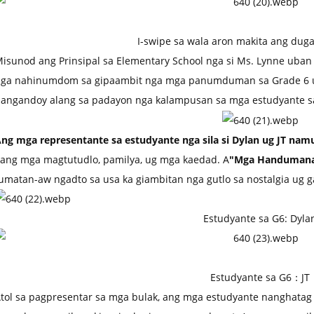
I-swipe sa wala aron makita ang duga
isunod ang Prinsipal sa Elementary School nga si Ms. Lynne uban
ga nahinumdom sa gipaambit nga mga panumduman sa Grade 6 u
angandoy alang sa padayon nga kalampusan sa mga estudyante sa 
ng mga representante sa estudyante nga sila si Dylan ug JT na
lang mga magtutudlo, pamilya, ug mga kaedad. A
"Mga Handumana
umatan-aw ngadto sa usa ka giambitan nga gutlo sa nostalgia ug g
Estudyante sa G6: Dyla
Estudyante sa G6：JT
tol sa pagpresentar sa mga bulak, ang mga estudyante nanghatag