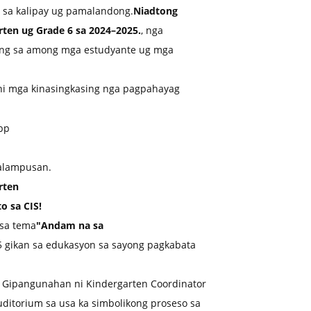
 sa kalipay ug pamalandong.
Niadtong
ten ug Grade 6 sa 2024–2025.
, nga
ang sa among mga estudyante ug mga
i mga kinasingkasing nga pagpahayag
kalampusan.
rten
o sa CIS!
sa tema
"Andam na sa
5 gikan sa edukasyon sa sayong pagkabata
 Gipangunahan ni Kindergarten Coordinator
uditorium sa usa ka simbolikong proseso sa