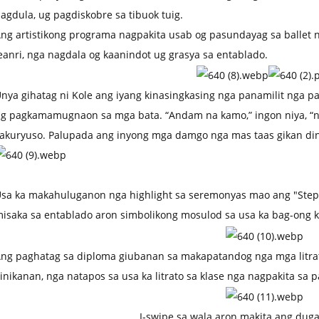
agdula, ug pagdiskobre sa tibuok tuig.
ng artistikong programa nagpakita usab og pasundayag sa ballet
eanri, nga nagdala og kaanindot ug grasya sa entablado.
nya gihatag ni Kole ang iyang kinasingkasing nga panamilit nga pa
g pagkamamugnaon sa mga bata. “Andam na kamo,” ingon niya, “
akuryuso. Palupada ang inyong mga damgo nga mas taas gikan din
sa ka makahuluganon nga highlight sa seremonyas mao ang "Step 
isaka sa entablado aron simbolikong mosulod sa usa ka bag-ong k
ng paghatag sa diploma giubanan sa makapatandog nga mga litra
inikanan, nga natapos sa usa ka litrato sa klase nga nagpakita sa
I-swipe sa wala aron makita ang duga