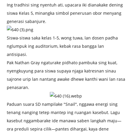
Ing tradhisi sing nyentuh ati, upacara iki dianakake dening
siswa Kelas 5, minangka simbol penerusan obor menyang
generasi sabanjure.
Siswa-siswa saka kelas 1-5, wong tuwa, lan dosen padha
nglumpuk ing auditorium, kebak rasa bangga lan
antisipasi.
Pak Nathan Gray ngaturake pidhato pambuka sing kuat,
nyengkuyung para siswa supaya njaga katresnan sinau
sajrone urip lan nantang awake dhewe kanthi wani lan rasa
penasaran.
Paduan suara SD nampilake "Snail", nggawa energi sing
tenang nanging tetep mantep ing ruangan kasebut. Lagu
kasebut nggambarake ide manawa saben langkah maju—
ora preduli sepira cilik—pantes dihargai, kaya dene