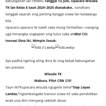
kabungahan lan refleksi.
Tanggal 13 Juni, Upacara Wisuda
TK lan Kelas 6 taun 2024–2025 dianakake.
, nandhani
tonggak sejarah sing penting kanggo siswa lan kulawarga
kita.
Upacara-upacara iki luwih saka mung formalitas—nanging
uga minangka ungkapan sing tulus saka ati
Misi CIS:
Inovasi Dina Iki, Mimpin Sesuk.
Ayo padha ngeling-eling dina iki sing kebak kabungahan
lan prestasi.
Wisuda TK
Mabura, Pilot Cilik CIS!
Taun iki
TK
upacara wisuda ngugemi tema
"Siap Lepas
Landas,"
nglambangake transisi siswa K5 saka pendidikan
anak usia dini menyang sekolah dasar.