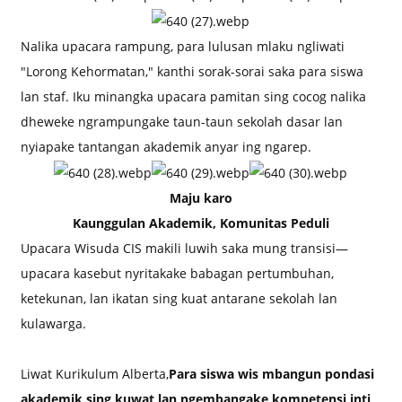
Nalika upacara rampung, para lulusan mlaku ngliwati
"Lorong Kehormatan," kanthi sorak-sorai saka para siswa
lan staf. Iku minangka upacara pamitan sing cocog nalika
dheweke ngrampungake taun-taun sekolah dasar lan
nyiapake tantangan akademik anyar ing ngarep.
Maju karo
Kaunggulan Akademik, Komunitas Peduli
Upacara Wisuda CIS makili luwih saka mung transisi—
upacara kasebut nyritakake babagan pertumbuhan,
ketekunan, lan ikatan sing kuat antarane sekolah lan
kulawarga.
Liwat Kurikulum Alberta,
Para siswa wis mbangun pondasi
akademik sing kuwat lan ngembangake kompetensi inti