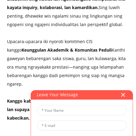
kayata inquiry, kolaborasi, lan kamardikan.
Sing luwih
penting, dheweke wis ngalami sinau ing lingkungan sing
ngopeni sing ngajeni individualitas lan perspektif global.
Upacara-upacara iki nyoroti komitmen CIS
kanggo
Keunggulan Akademik & Komunitas Peduli
Kanthi
gaweyan bebarengan saka siswa, guru, lan kulawarga, kita
ora mung ngrayakake prestasi—nanging uga lelampahan
bebarengan kanggo dadi pemimpin sing siap ing mangsa
ngarep.
Leave Your Message
Kanggo kabeh lulusan kita: terusna kebanggaan dina iki,
lan supaya lelampahanmu terusake kanthi wani,
kabecikan, lan rasa penasaran.