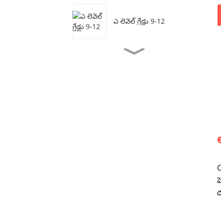
ఎ లెవెల్ గ్రేడ్లు 9-12
CIS క్రియేటివ్ డిజైన్ అకాడమీ
9 - 12 తరగతులు
10-12 తరగతుల విద్యార్థులకు
ఉన్నత పాఠశాల కోర్సులు
C
హ
ద