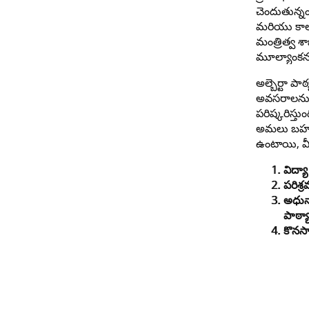
చెందుతున్న
మరియు కాలా
మంత్రిత్వ శ
మూల్యాంకనం 
అల్బెర్టా పా
అవసరాలను 
పరిష్కరిస్త
అమలు బహు
ఉంటాయి, వీ
విద్
పరిశ్
అధున
పాఠ్య
కొనస