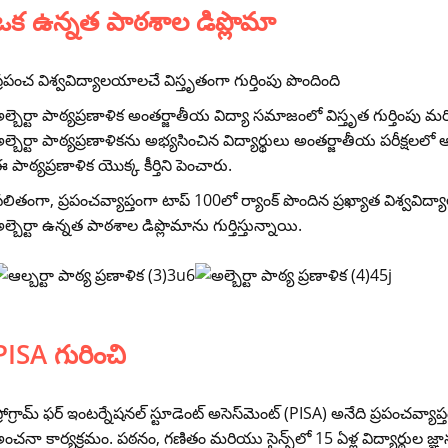
ఒక ఉన్నత పాఠశాల డిప్లొమా
్రపంచ విశ్వవిద్యాలయాలచే విస్తృతంగా గుర్తింపు పొందింది
ల్బెర్టా పాఠ్యప్రణాళిక అంతర్జాతీయ విద్యా సమాజంలో విస్తృత గుర్తింపు
ల్బెర్టా పాఠ్యప్రణాళికను అభ్యసించిన విద్యార్థులు అంతర్జాతీయ పరీక్షలల
 పాఠ్యప్రణాళిక యొక్క కీర్తిని పెంచారు.
లితంగా, ప్రపంచవ్యాప్తంగా టాప్ 100లో ర్యాంక్ పొందిన ప్రఖ్యాత విశ్వవ
ల్బెర్టా ఉన్నత పాఠశాల డిప్లొమాను గుర్తిస్తున్నాయి.
PISA గురించి
్రోగ్రామ్ ఫర్ ఇంటర్నేషనల్ స్టూడెంట్ అసెస్‌మెంట్ (PISA) అనేది ప్రపంచవ్యా
ంచనా కార్యక్రమం. పఠనం, గణితం మరియు సైన్స్‌లో 15 ఏళ్ల విద్యార్థుల