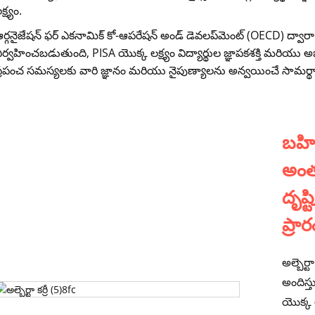
క్ష్యం.
ర్గనైజేషన్ ఫర్ ఎకనామిక్ కో-ఆపరేషన్ అండ్ డెవలప్‌మెంట్ (OECD) ద్వా
ిర్వహించబడుతుంది, PISA యొక్క లక్ష్యం విద్యార్థుల జ్ఞాపకశక్తి మరియు అభ
్రపంచ సమస్యలకు వారి జ్ఞానం మరియు నైపుణ్యాలను అన్వయించే సామర్థ
బహి
అంత
దృష్
ప్రా
అల్బెర
అందిస్త
యొక్క అ