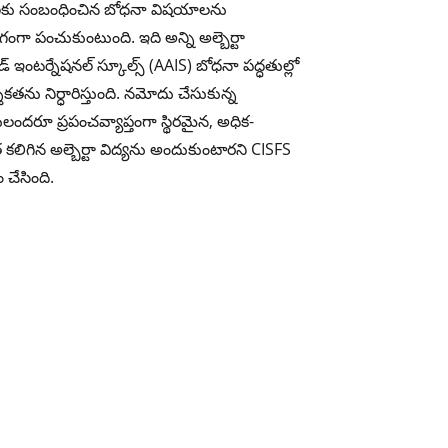
్టులకు సంబంధించిన బోధనా విషయాలను
ంగా పంచుకుంటుంది. ఇది అన్ని అల్బెర్టా
టెడ్ ఇంటర్నేషనల్ స్కూల్స్ (AAIS) బోధనా పద్ధతుల్లో
కతను నిర్ధారిస్తుంది. నమోదు చేసుకున్న
్థులందరూ ప్రపంచవ్యాప్తంగా స్థిరమైన, అధిక-
 కలిగిన అల్బెర్టా విద్యను అందుకుంటారని CISFS
ం చేసింది.