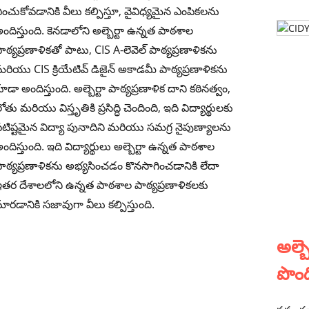
ంచుకోవడానికి వీలు కల్పిస్తూ, వైవిధ్యమైన ఎంపికలను
ందిస్తుంది. కెనడాలోని అల్బెర్టా ఉన్నత పాఠశాల
ాఠ్యప్రణాళికతో పాటు, CIS A-లెవెల్ పాఠ్యప్రణాళికను
రియు CIS క్రియేటివ్ డిజైన్ అకాడమీ పాఠ్యప్రణాళికను
ూడా అందిస్తుంది. అల్బెర్టా పాఠ్యప్రణాళిక దాని కఠినత్వం,
ోతు మరియు విస్తృతికి ప్రసిద్ధి చెందింది, ఇది విద్యార్థులకు
టిష్టమైన విద్యా పునాదిని మరియు సమగ్ర నైపుణ్యాలను
ందిస్తుంది. ఇది విద్యార్థులు అల్బెర్టా ఉన్నత పాఠశాల
ాఠ్యప్రణాళికను అభ్యసించడం కొనసాగించడానికి లేదా
తర దేశాలలోని ఉన్నత పాఠశాల పాఠ్యప్రణాళికలకు
ారడానికి సజావుగా వీలు కల్పిస్తుంది.
అల్బ
పొం