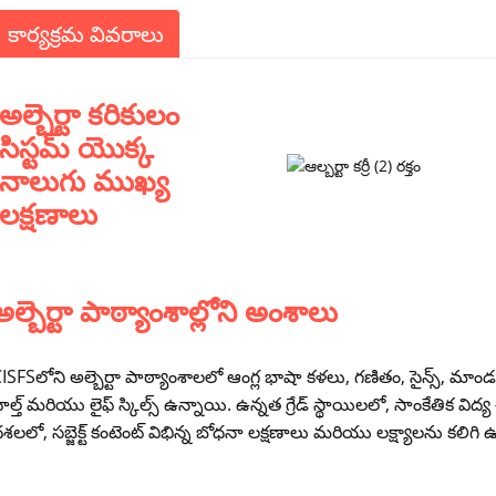
కార్యక్రమ వివరాలు
అల్బెర్టా కరికులం
సిస్టమ్ యొక్క
నాలుగు ముఖ్య
లక్షణాలు
అల్బెర్టా పాఠ్యాంశాల్లోని అంశాలు
ISFSలోని అల్బెర్టా పాఠ్యాంశాలలో ఆంగ్ల భాషా కళలు, గణితం, సైన్స్, మాండరిన్,
ెల్త్ మరియు లైఫ్ స్కిల్స్ ఉన్నాయి. ఉన్నత గ్రేడ్ స్థాయిలలో, సాంకేతిక విద్
శలలో, సబ్జెక్ట్ కంటెంట్ విభిన్న బోధనా లక్షణాలు మరియు లక్ష్యాలను కలిగి 