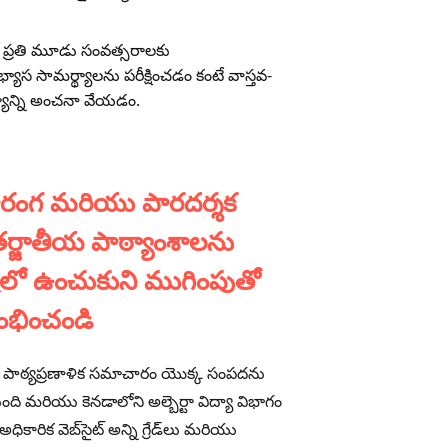
రా ప్రతి మూడు సంవత్సరాలకు
్యాస సామర్థ్యాలను పరీక్షించడం కంటే వాస్తవ-
్యాన్ని అంచనా వేయడం.
రంగ మరియు పారదర్శక
ర్జాతీయ పాఠ్యాంశాలను
టిలో ఉంచుకుని ముగింపుతో
రంభించండి
్టా పాఠ్యప్రణాళిక సమాచారం యొక్క సంపదను
ుంది మరియు కెనడాలోని అల్బెర్టా విద్యా విభాగం
ధికారిక వెబ్‌సైట్ అన్ని గ్రేడ్‌లు మరియు