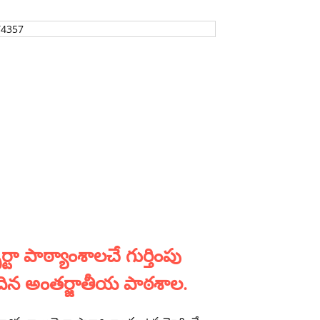
ెర్టా పాఠ్యాంశాలచే గుర్తింపు
దిన అంతర్జాతీయ పాఠశాల.