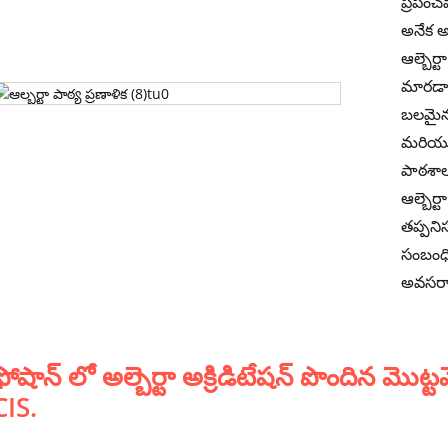
ప్రపంచవ
అనేక 
ఆల్బెర్
మారడాని
బలమైన 
మరియు 
పాఠశాల
ఆల్బెర్
తప్పని
సంబంధిం
అవసరాల
ఫోషాన్ లో అల్బెర్టా అక్రిడిటేషన్ పొందిన మ
CIS.