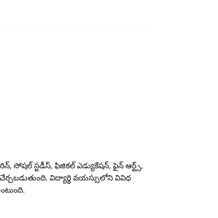
 సోషల్ స్టడీస్, ఫిజికల్ ఎడ్యుకేషన్, ఫైన్ ఆర్ట్స్,
య చేర్చబడుతుంది. విద్యార్థి వయస్సులోని వివిధ
ఉంటుంది.