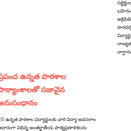
సబ్జెక
బహిరంగ
అక్రెడి
పారదర్శ
విద్యార
నాణ్యత
వాగ్దాన
ప్రపంచ ఉన్నత పాఠశాల
పాఠ్యాంశాలతో సజావైన
అనుసంధానం
IS ఉన్నత పాఠశాల విద్యార్థులకు వారి విద్యా అవసరాల
ధారంగా విభిన్న అంతర్జాతీయ పాఠ్యప్రణాళికలను