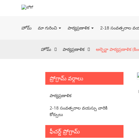
హోమ్
మా గురించి
పాఠ్యప్రణాళిక
2-18 సంవత్సరాల వయస్
హోమ్
పాఠ్యప్రణాళిక
అల్బెర్టా పాఠ్యప్రణాళిక (
ప్రోగ్రామ్ వర్గాలు
పాఠ్యప్రణాళిక
2-18 సంవత్సరాల వయస్సు వారికి
కోర్సులు
ఫీచర్డ్ ప్రోగ్రామ్