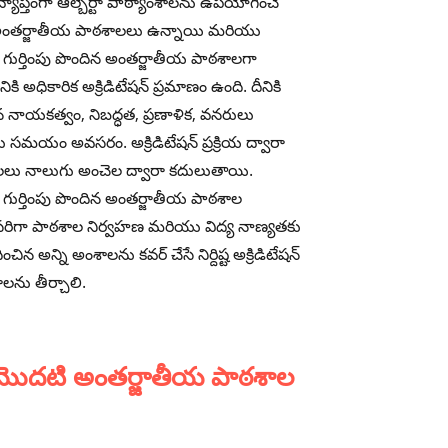
్యాప్తంగా ఆల్బెర్టా పాఠ్యాంశాలను ఉపయోగించే
అంతర్జాతీయ పాఠశాలలు ఉన్నాయి మరియు
టా గుర్తింపు పొందిన అంతర్జాతీయ పాఠశాలగా
కి అధికారిక అక్రిడిటేషన్ ప్రమాణం ఉంది. దీనికి
నాయకత్వం, నిబద్ధత, ప్రణాళిక, వనరులు
సమయం అవసరం. అక్రిడిటేషన్ ప్రక్రియ ద్వారా
లు నాలుగు అంచెల ద్వారా కదులుతాయి.
టా గుర్తింపు పొందిన అంతర్జాతీయ పాఠశాల
సరిగా పాఠశాల నిర్వహణ మరియు విద్య నాణ్యతకు
చిన అన్ని అంశాలను కవర్ చేసే నిర్దిష్ట అక్రిడిటేషన్
ను తీర్చాలి.
ొట్టమొదటి అంతర్జాతీయ పాఠశాల