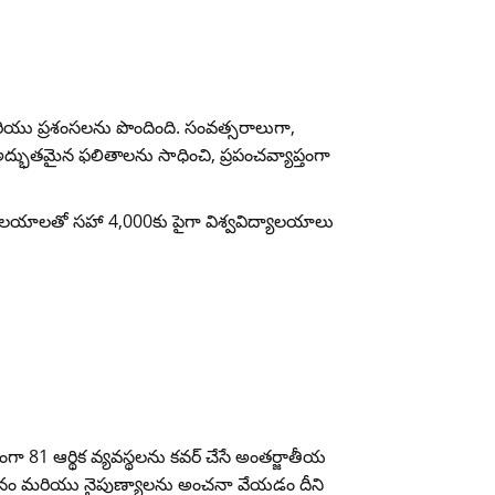
 మరియు ప్రశంసలను పొందింది. సంవత్సరాలుగా,
ో అద్భుతమైన ఫలితాలను సాధించి, ప్రపంచవ్యాప్తంగా
ిద్యాలయాలతో సహా 4,000కు పైగా విశ్వవిద్యాలయాలు
ప్తంగా 81 ఆర్థిక వ్యవస్థలను కవర్ చేసే అంతర్జాతీయ
 జ్ఞానం మరియు నైపుణ్యాలను అంచనా వేయడం దీని