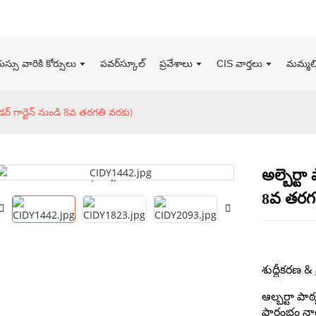
సు వారికి కోర్సులు
పవర్‌స్కూల్
ప్రవేశాలు
CIS వార్తలు
మమ్మల్న
కిండర్ గార్టెన్ నుండి 8వ తరగతి వరకు)
అల్బెర్టా
Loading...
Loading...
8వ తరగ
శుద్ధీకరణ & 
ఆల్బర్టా పా
ప్రారంభం నా