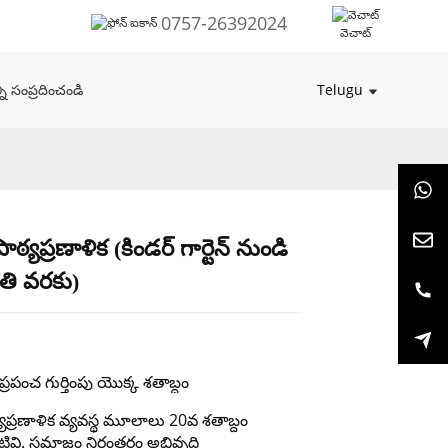
0757-26392024
వెచాట్
Telugu
ి సంప్రదించండి
 పాఠ్యప్రణాళిక (కిండర్ గార్టెన్ నుండి
Loading...
Loading...
Loading...
Loading...
తి వరకు)
ప్రపంచ గుర్తింపు యొక్క శతాబ్దం
ఠ్యప్రణాళిక వ్యవస్థ మూలాలు 20వ శతాబ్దం
టివి. సమాజం నిరంతరం అభివృద్ధి