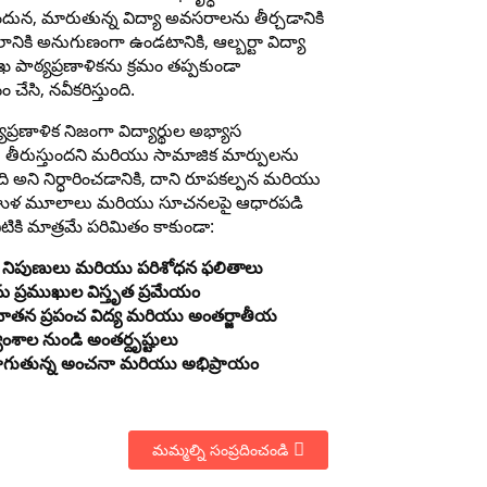
ందున, మారుతున్న విద్యా అవసరాలను తీర్చడానికి
నికి అనుగుణంగా ఉండటానికి, ఆల్బర్టా విద్యా
ాఖ పాఠ్యప్రణాళికను క్రమం తప్పకుండా
చేసి, నవీకరిస్తుంది.
ఠ్యప్రణాళిక నిజంగా విద్యార్థుల అభ్యాస
తీరుస్తుందని మరియు సామాజిక మార్పులను
ుంది అని నిర్ధారించడానికి, దాని రూపకల్పన మరియు
ళ మూలాలు మరియు సూచనలపై ఆధారపడి
టికి మాత్రమే పరిమితం కాకుండా:
యా నిపుణులు మరియు పరిశోధన ఫలితాలు
రమ ప్రముఖుల విస్తృత ప్రమేయం
ాతన ప్రపంచ విద్య మరియు అంతర్జాతీయ
ాంశాల నుండి అంతర్దృష్టులు
ాగుతున్న అంచనా మరియు అభిప్రాయం
మమ్మల్ని సంప్రదించండి