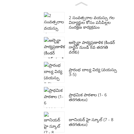
2 సంవత్సరాల వయస్సు గల
విద్యార్థుల కోసం పసిపిల్లల
సంరక్షణ కార్యక్రమం
అల్బెర్టా పాఠ్యప్రణాళిక (కిండర్
గార్టెన్ నుండి 8వ తరగతి
వరకు)
ప్రారంభ బాల్య విద్య (వయస్సు
3-5)
ప్రాథమిక పాఠశాల (1- 6
తరగతులు)
జూనియర్ హై స్కూల్ (7 - 8
తరగతులు)