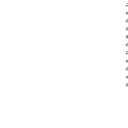
ఎ
అ
ప
మ
క
ల
ప
అ
ప
ఇ
మ