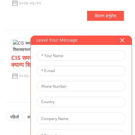
२०२६-०६-१५
विवरण हेर्नुहोस्
Leave Your Message
CIS समर क्याम्प | काउन्टडाउन सुरु हुन्छ—हाम्रा
क्याम्प शिक्षकहरूलाई भेट्नुहोस्
२०२६-०६-१५
विवरण हेर्नुहोस्
पहिलो
अघिल्लो
१
२
३
४
५
अर्को
अन्तिम
जम्म
८