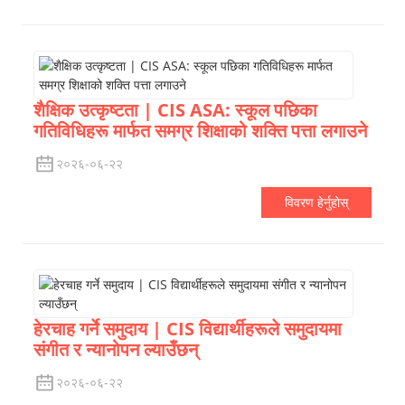
शैक्षिक उत्कृष्टता | CIS ASA: स्कूल पछिका
गतिविधिहरू मार्फत समग्र शिक्षाको शक्ति पत्ता लगाउने
२०२६-०६-२२
विवरण हेर्नुहोस्
हेरचाह गर्ने समुदाय | CIS विद्यार्थीहरूले समुदायमा
संगीत र न्यानोपन ल्याउँछन्
२०२६-०६-२२