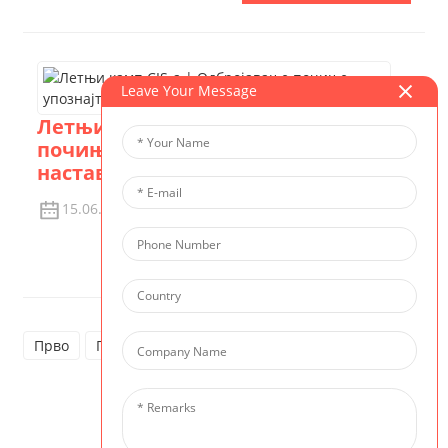
Leave Your Message
Летњи камп CIS-а | Одбројавање
почиње — упознајте наше
наставнике у кампу
15.06.2026.
Погледај Детаље
Прво
Претходно
1
2
3
4
5
Следеће
8