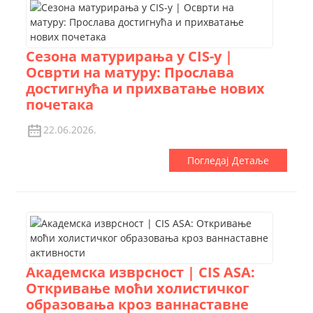
Сезона матурирања у CIS-у |
Осврти на матуру: Прослава
достигнућа и прихватање нових
почетака
22.06.2026.
Погледај Детаље
Академска изврсност | CIS ASA:
Откривање моћи холистичког
образовања кроз ваннаставне