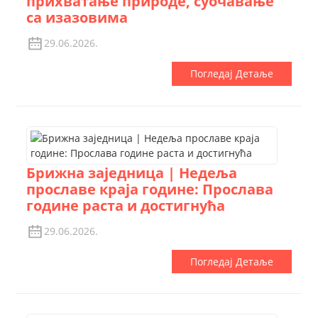
прихватање природе, суочавање
са изазовима
29.06.2026.
Погледај Детаље
Брижна заједница | Недеља
прославе краја године: Прослава
године раста и достигнућа
29.06.2026.
Погледај Детаље