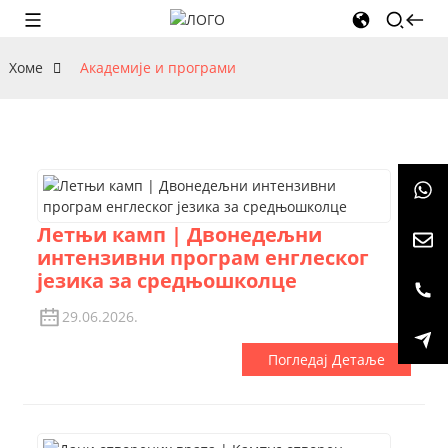
Хоме
Академије и програми
Летњи камп | Двонедељни
интензивни програм енглеског
језика за средњошколце
29.06.2026.
Погледај Детаље