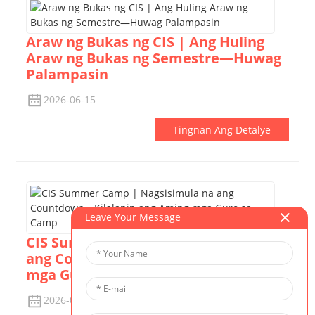
Araw ng Bukas ng CIS | Ang Huling
Araw ng Bukas ng Semestre—Huwag
Palampasin
2026-06-15
Tingnan Ang Detalye
Leave Your Message
CIS Summer Camp | Nagsisimula na
ang Countdown—Kilalanin ang Aming
mga Guro sa Camp
2026-06-15