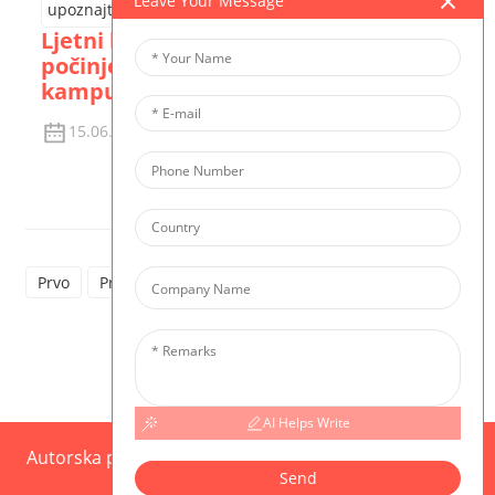
Leave Your Message
Ljetni kamp CIS-a | Odbrojavanje
počinje - upoznajte naše nastavnike u
kampu
15.06.2026.
Pogledajte Detalje
Prvo
Prethodno
1
2
3
4
5
Sljedeće
8
AI Helps Write
Autorska prava © 2025 CIS Sva prava pridržana
Mapa
Send
sajta,
Resource