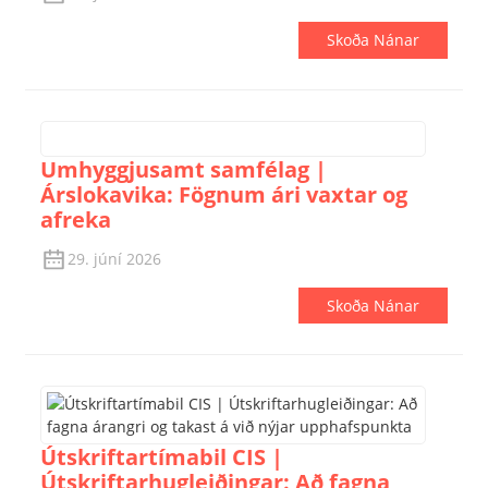
Skoða Nánar
Umhyggjusamt samfélag |
Árslokavika: Fögnum ári vaxtar og
afreka
29. júní 2026
Skoða Nánar
Útskriftartímabil CIS |
Útskriftarhugleiðingar: Að fagna