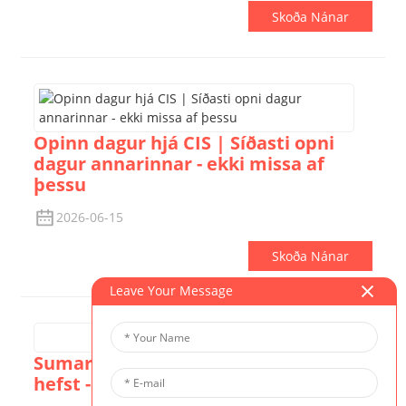
Skoða Nánar
Opinn dagur hjá CIS | Síðasti opni
dagur annarinnar - ekki missa af
þessu
2026-06-15
Skoða Nánar
Leave Your Message
Sumarbúðir CIS | Niðurtalningin
hefst - hittu kennarana okkar