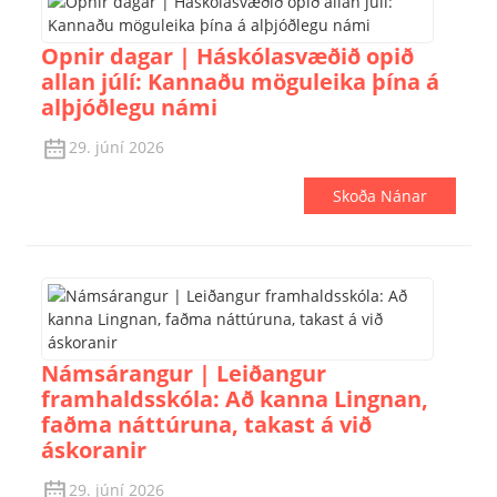
Opnir dagar | Háskólasvæðið opið
allan júlí: Kannaðu möguleika þína á
alþjóðlegu námi
29. júní 2026
Skoða Nánar
Námsárangur | Leiðangur
framhaldsskóla: Að kanna Lingnan,
faðma náttúruna, takast á við
áskoranir
29. júní 2026