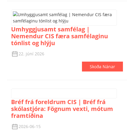
Umhyggjusamt samfélag |
Nemendur CIS færa samfélaginu
tónlist og hlýju
22. júní 2026
Skoða Nánar
Bréf frá foreldrum CIS | Bréf frá
skólastjóra: Fögnum vexti, mótum
framtíðina
2026-06-15