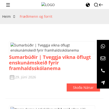
Heim
Fræðimenn og forrit
Sumarbúðir | Tveggja vikna öflugt
enskunámskeið fyrir
framhaldsskólanema
29. júní 2026
Skoða Nánar