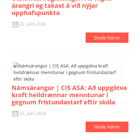
árangri og takast á við nýjar
upphafspunkta
22. júní 2026
Skoða Nánar
Námsárangur | CIS ASA: Að uppgötva
kraft heildrænnar menntunar í
gegnum frístundastarf eftir skóla
22. júní 2026
Skoða Nánar