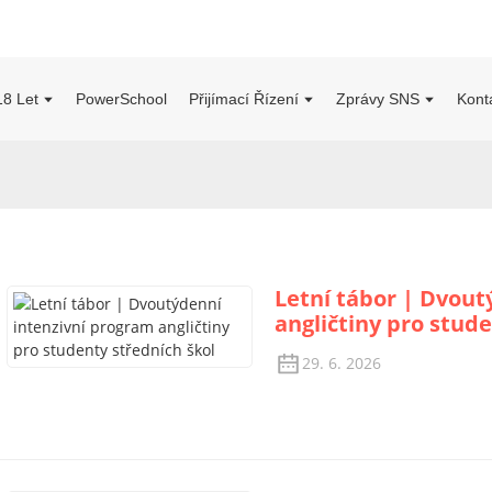
18 Let
PowerSchool
Přijímací Řízení
Zprávy SNS
Kont
Letní tábor | Dvout
angličtiny pro stude
29. 6. 2026