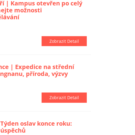
ří | Kampus otevřen po celý
ejte možnosti
lávání
Zobrazit Detail
ce | Expedice na střední
ingnanu, příroda, výzvy
Zobrazit Detail
 Týden oslav konce roku:
a úspěchů