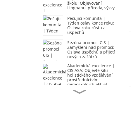
školu: Objevování
Lingnanu, příroda, výzvy
Pečující komunita |
Týden oslav konce roku:
Oslava roku růstu a
úspěchů
Sezóna promocí CIS |
Zamyšlení nad promocí:
Oslava úspěchů a přijetí
nových začátků
Akademická excelence |
CIS ASA: Objevte sílu
holistického vzdělávání
prostřednictvím
mimoškolních aktivit
Starostlivá komunita |
Studenti CIS přinášejí do
komunity hudbu a teplo
Dopis rodičům CIS |
Dopis od ředitele:
Oslavujeme růst,
formujeme budoucnost