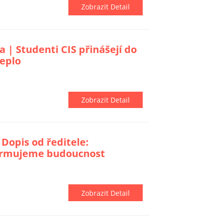
Zobrazit Detail
 | Studenti CIS přinášejí do
eplo
Zobrazit Detail
 Dopis od ředitele:
formujeme budoucnost
Zobrazit Detail