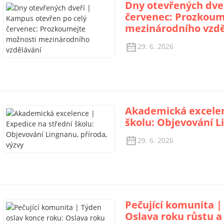
Dny otevřených dve
červenec: Prozkoum
mezinárodního vzdě
29. 6. 2026
Akademická excelen
školu: Objevování L
29. 6. 2026
Pečující komunita |
Oslava roku růstu 