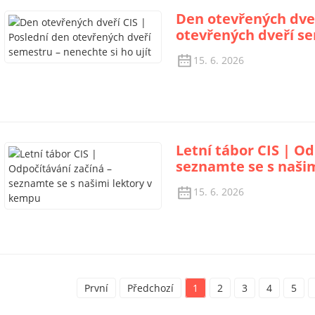
Den otevřených dveř
otevřených dveří se
15. 6. 2026
Letní tábor CIS | Od
seznamte se s naši
15. 6. 2026
První
Předchozí
1
2
3
4
5