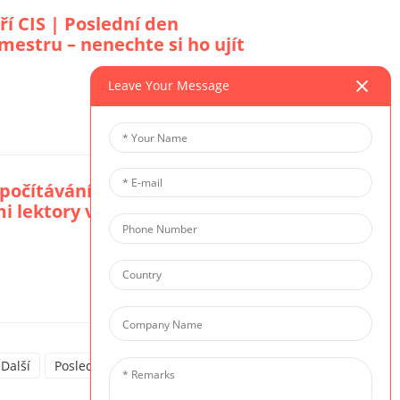
í CIS | Poslední den
mestru – nenechte si ho ujít
Leave Your Message
Zobrazit Detail
počítávání začíná –
mi lektory v kempu
Zobrazit Detail
Další
Poslední
Celkem 8