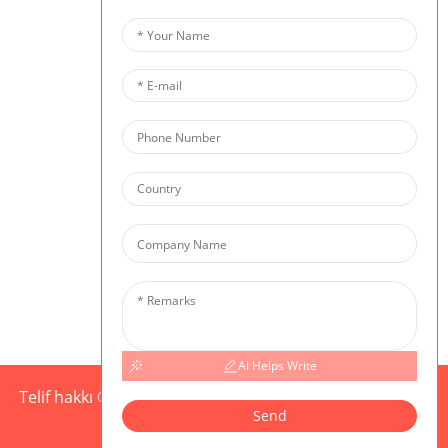
CIS
AI Helps Write
Telif hakkı © 2025 CIS Tüm Hakları Saklıdır
Site haritası,
Send
Resource