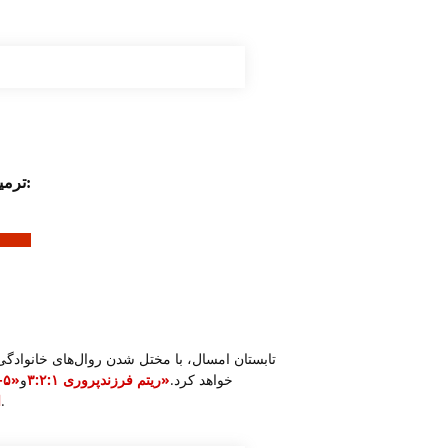
ترمیم رابطه والدین و فرزند:
تابستان امسال، با مختل شدن روال‌های خانوادگی
خواهد کرد.
«
ریتم فرزندپروری ۳:۲:۱
و
«۵-
برای کمک به کودکان در توسعه مسئولیت‌پذیری و تنظیم هیجانات.
ا