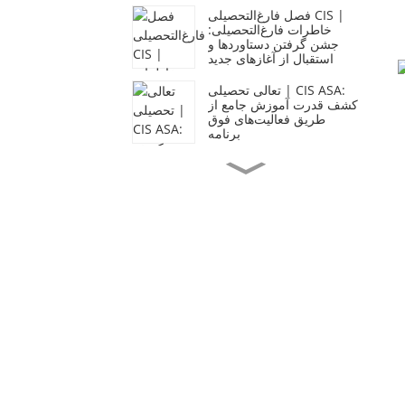
فصل فارغ‌التحصیلی CIS |
خاطرات فارغ‌التحصیلی:
جشن گرفتن دستاوردها و
استقبال از آغازهای جدید
تعالی تحصیلی | CIS ASA:
کشف قدرت آموزش جامع از
طریق فعالیت‌های فوق
برنامه
جامعه‌ی دلسوز | دانشجویان
CIS موسیقی و گرما را به
جامعه می‌آورند
نامه والدین CIS | نامه‌ای از
مدیر: تجلیل از رشد،
شکل‌دهی به آینده
روز بازدید از دانشگاه‌های
کشورهای مستقل
مشترک‌المنافع | آخرین روز
بازدید از ترم - آن را از دست
ندهید
اردوی تابستانی CIS |