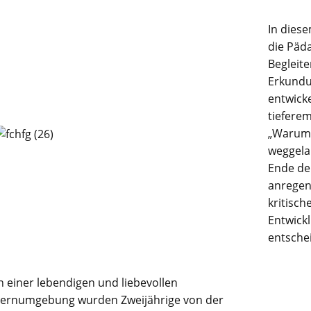
In dies
die Päda
Begleite
Erkundu
entwicke
tiefere
„Warum 
weggela
Ende de
anregen
kritisch
Entwick
entsche
n einer lebendigen und liebevollen
Lernumgebung wurden Zweijährige von der