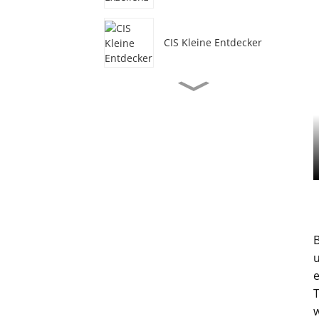
CIS Kleine Entdecker
Kleinkindbetreuungsprogramm
für Schüler im Alter von
2 Jahren
Lehrplan von Alberta für
Schüler im Alter von 1-
18 Jahren
Frühkindliche Bildung
(Alter 3-5 Jahre)
B
Grundschule (Klassen 1-
6)