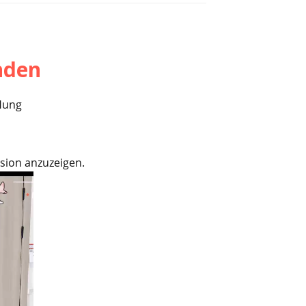
nden
Hung
rsion anzuzeigen.