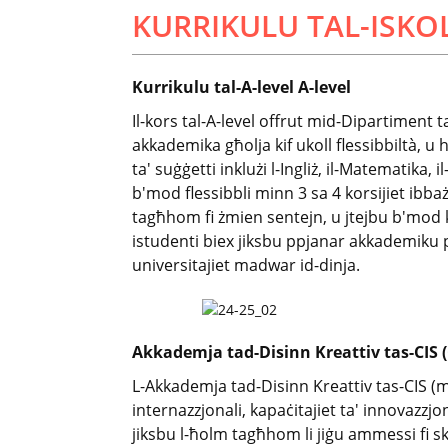
KURRIKULU TAL-ISK
Kurrikulu tal-A-level A-level
Il-kors tal-A-level offrut mid-Dipartiment 
akkademika għolja kif ukoll flessibbiltà, 
ta' suġġetti inklużi l-Ingliż, il-Matematika, i
b'mod flessibbli minn 3 sa 4 korsijiet ibba
tagħhom fi żmien sentejn, u jtejbu b'mod kom
istudenti biex jiksbu ppjanar akkademiku 
universitajiet madwar id-dinja.
Akkademja tad-Disinn Kreattiv tas-CIS 
L-Akkademja tad-Disinn Kreattiv tas-CIS (mi
internazzjonali, kapaċitajiet ta' innovazzjoni
jiksbu l-ħolm tagħhom li jiġu ammessi fi sk