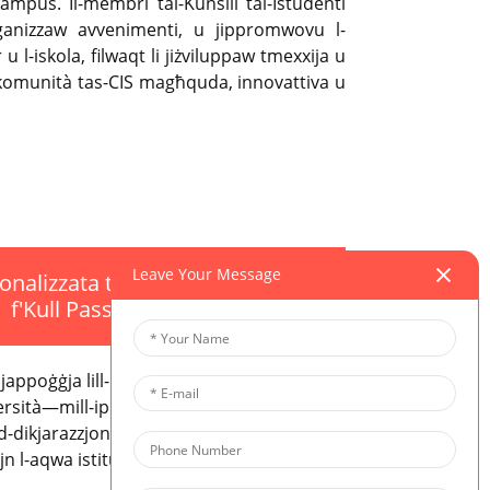
-kampus. Il-membri tal-Kunsill tal-Istudenti
rganizzaw avvenimenti, u jippromwovu l-
 l-iskola, filwaqt li jiżviluppaw tmexxija u
 komunità tas-CIS magħquda, innovattiva u
Leave Your Message
nalizzata tal-Università
f'Kull Pass
jappoġġja lill-istudenti matul il-proċess
rsità—mill-ippjanar tal-korsijiet u l-
d-dikjarazzjonijiet personali u l-intervisti—
jn l-aqwa istituzzjonijiet globali.