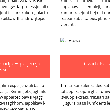
nali, bħall-ASDAN Business
kultura u l-attivitajiet tal
rovdi gwida professjonali u
jippjanaw assembleji, jo
oni fil-kurrikulu regolari, u
komunikazzjoni bejn id-dar u
spikkaw fl-isfidi u jtejbu l-
responsabbiltà biex jibnu
vibranti.
tudju Esperjenzjali
Gwida Perso
assi
agħlim esperjenzjali barra
Tim ta’ konsulenza dedikat 
ndarja. Kemm jekk jagħmlu
tal-applikazzjoni għall-unive
ew jipparteċipaw fi vjaġġi
iżvilupp extrakurrikulari sa
tivi tagħhom, japplikaw l-
li jiżgura passi kunfidenti le
tivaw l-empatija u r-