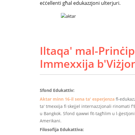
eċċellenti għal edukazzjoni ulterjuri.
Iltaqa' mal-Prinċi
Immexxija b'Viżjo
Sfond Edukattiv:
Aktar minn 16-il sena ta' esperjenza
fl-edukazz
ta' tmexxija fi skejjel internazzjonali rinomati f
u Bangkok. Sfond qawwi fit-tagħlim u l-ġestjoni t
Amerikani.
Filosofija Edukattiva: