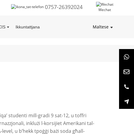
0757-26392024
Wechat
Maltese
CIS
Ikkuntattjana
qa’ studenti mill-gradi 9 sat-12, u toffri
rnazzjonali, inklużi l-korsijiet Amerikani tal-
-A-level, u b’hekk tpoġġi bażi soda għall-