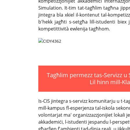
kompetizzjonijiet akkademiċi internazzjo
Simulation. It-tim tat-tagħlim tagħna jipp
jintegra bla xkiel il-kontenut tal-kompetizzj
b'hekk jagħti s-setgħa lill-istudenti biex ji
kompetittività ewlenija tagħhom.
Tagħlim permezz tas-Servizz u S
Lil hinn mill-Kl
Is-CIS jintegra s-servizz komunitarju u t-t
mill-kampus fl-esperjenza tal-iskola seko
volontarjat ma' organizzazzjonijiet lokali j
akkademiċi, l-istudenti jespandu l-perspet
għarfien f'ambjenti tad-dinja reali, u jikkul