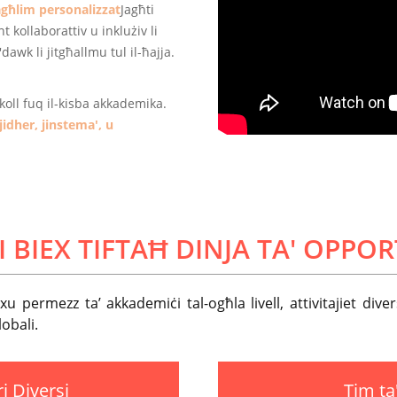
għlim personalizzat
Jagħti
 kollaborattiv u inklużiv li
dawk li jitgħallmu tul il-ħajja.
ukoll fuq il-kisba akkademika.
jidher, jinstema', u
 BIEX TIFTAĦ DINJA TA' OPPOR
exxu permezz ta’ akkademiċi tal-ogħla livell, attivitajiet di
obali.
i Diversi
Tim ta