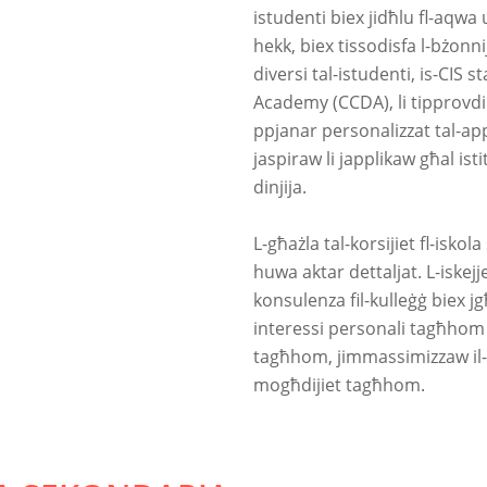
istudenti biex jidħlu fl-aqwa
hekk, biex tissodisfa l-bżonni
diversi tal-istudenti, is-CIS 
Academy (CCDA), li tipprovdi
ppjanar personalizzat tal-appl
jaspiraw li japplikaw għal istit
dinjija.
L-għażla tal-korsijiet fl-isko
huwa aktar dettaljat. L-iskejj
konsulenza fil-kulleġġ biex jgħ
interessi personali tagħhom u
tagħhom, jimmassimizzaw il-
mogħdijiet tagħhom.