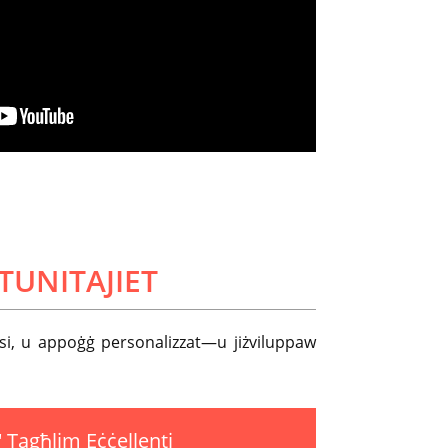
TUNITAJIET
versi, u appoġġ personalizzat—u jiżviluppaw
' Tagħlim Eċċellenti