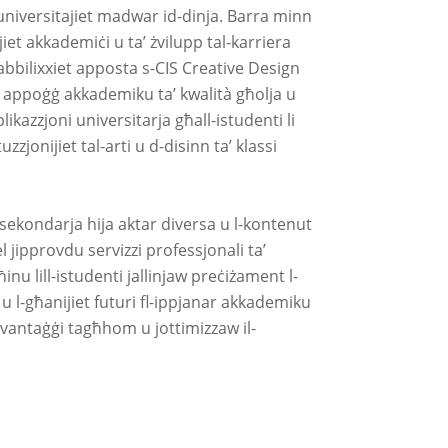
 universitajiet madwar id-dinja. Barra minn
jiet akkademiċi u ta’ żvilupp tal-karriera
stabbilixxiet apposta s-CIS Creative Design
 appoġġ akkademiku ta’ kwalità għolja u
ikazzjoni universitarja għall-istudenti li
uzzjonijiet tal-arti u d-disinn ta’ klassi
la sekondarja hija aktar diversa u l-kontenut
el jipprovdu servizzi professjonali ta’
inu lill-istudenti jallinjaw preċiżament l-
 l-għanijiet futuri fl-ippjanar akkademiku
vantaġġi tagħhom u jottimizzaw il-