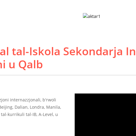
pal tal-Iskola Sekondarja I
ni u Qalb
joni internazzjonali, b'rwoli
'Beijing, Dalian, Londra, Manila,
al-kurrikuli tal-IB, A-Level, u