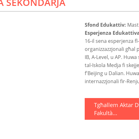
LA SEKONDARJA
Sfond Edukattiv:
Maste
Esperjenza Edukattiv
16-il sena esperjenza fl-
organizzazzjonali għal 
IB, A-Level, u AP. Huwa
tal-Iskola Medja fi skej
f'Beijing u Dalian. Huwa
k
internazzjonali fir-Renj
Tgħallem Aktar D
Fakultà...