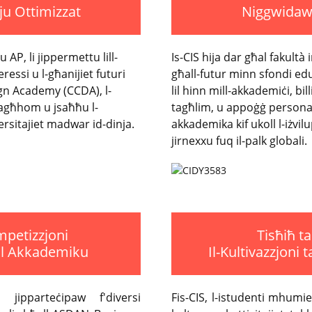
ju Ottimizzat
Niggwidaw
u AP, li jippermettu lill-
Is-CIS hija dar għal fakultà
eressi u l-għanijiet futuri
għall-futur minn sfondi edu
gn Academy (CCDA), l-
lil hinn mill-akkademiċi, bill
 tagħhom u jsaħħu l-
tagħlim, u appoġġ persona
rsitajiet madwar id-dinja.
akkademika kif ukoll l-iżvilu
jirnexxu fuq il-palk globali.
mpetizzjoni
Tisħiħ ta
jal Akkademiku
Il-Kultivazzjoni
x jipparteċipaw f'diversi
Fis-CIS, l-istudenti mhumie