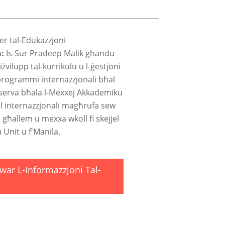
r tal-Edukazzjoni
a:
Is-Sur Pradeep Malik għandu
iżvilupp tal-kurrikulu u l-ġestjoni
programmi internazzjonali bħal
 serva bħala l-Mexxej Akkademiku
jel internazzjonali magħrufa sew
 għallem u mexxa wkoll fi skejjel
u Unit u f'Manila.
war L-Informazzjoni Tal-