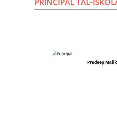
PRINĊIPAL TAL-ISKO
Pradeep Mali