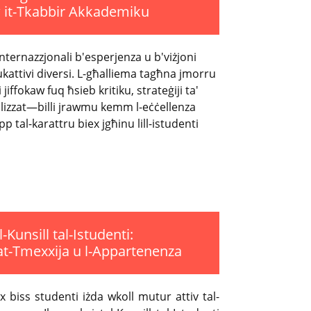
 it-Tkabbir Akkademiku
 internazzjonali b'esperjenza u b'viżjoni
kattivi diversi. L-għalliema tagħna jmorru
i jiffokaw fuq ħsieb kritiku, strateġiji ta'
lizzat—billi jrawmu kemm l-eċċellenza
pp tal-karattru biex jgħinu lill-istudenti
l-Kunsill tal-Istudenti:
 tat-Tmexxija u l-Appartenenza
x biss studenti iżda wkoll mutur attiv tal-