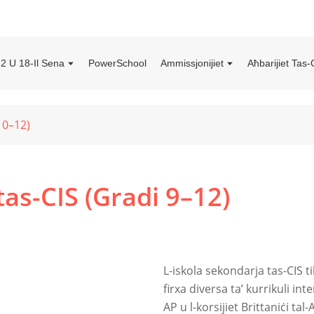
n 2 U 18-Il Sena
PowerSchool
Ammissjonijiet
Aħbarijiet Tas-
10–12)
as-CIS (Gradi 9–12)
L-iskola sekondarja tas-CIS til
firxa diversa ta’ kurrikuli inte
AP u l-korsijiet Brittaniċi tal