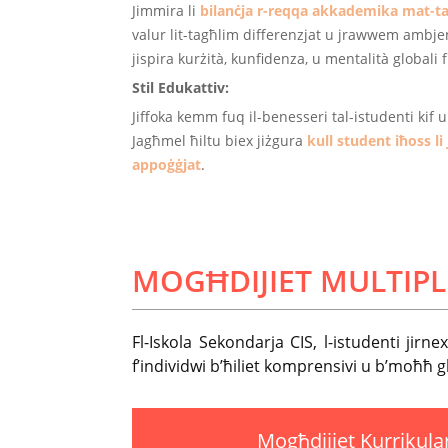
Jimmira li
bilanċja r-reqqa akkademika mat-ta
valur lit-tagħlim differenzjat u jrawwem ambjent
jispira kurżità, kunfidenza, u mentalità globali f'
Stil Edukattiv:
Jiffoka kemm fuq il-benesseri tal-istudenti kif 
Jagħmel ħiltu biex jiżgura
kull student iħoss li 
appoġġjat
.
MOGĦDIJIET MULTIPLI
Fl-Iskola Sekondarja CIS, l-istudenti jirn
f’individwi b’ħiliet komprensivi u b’moħħ gl
Mogħdijiet Kurrikular