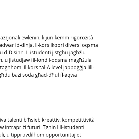
azzjonali ewlenin, li juri kemm rigorożità
dwar id-dinja. Il-kors ikopri diversi oqsma
ti u d-Disinn. L-istudenti jistgħu jagħżlu
om, u jistudjaw fil-fond l-oqsma magħżula
agħhom. Il-kors tal-A-level jappoġġja lill-
egħdu bażi soda għad-dħul fl-aqwa
a talenti b'ħsieb kreattiv, kompetittività
 intrapriżi futuri. Tgħin lill-istudenti
nali, u tipprovdilhom opportunitajiet