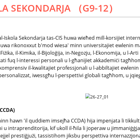
OLA SEKONDARJA （G9-12）
tal-Iskola Sekondarja tas-CIS huwa wieħed mill-korsijiet intern
u huwa rikonoxxut b'mod wiesa' minn universitajiet ewlenin ma
l-Fiżika, il-Kimika, il-Bijoloġija, in-Negozju, l-Ekonomija, u l-Ar
żati fuq l-interessi personali u l-għanijiet akkademiċi tagħh
prensiv il-kwalitajiet professjonali u l-abbiltajiet ewlenin t
personalizzat, iwessgħu l-perspettivi globali tagħhom, u jqi
(CCDA)
nn hawn 'il quddiem imsejħa CCDA) hija impenjata li tikkultiv
 u intraprenditorija, kif ukoll il-ħila li joperaw u jimmaniġġjaw
ejjel prestiġjużi, tassistihom jiksbu perspettiva internazzjo