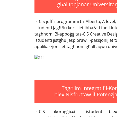
għal Ippjanar Universitar
Is-CIS joffri programmi ta’ Alberta, A-level, 
istudenti jagħżlu korsijiet ibbażati fuq l-int
tagħhom. Bl-appoġġ tas-CIS Creative Desi
istudenti jistgħu jesploraw il-passjonijiet
applikazzjonijiet tagħhom għall-aqwa unive
Tagħlim Integrat fil-Ko
biex Nisfruttaw il-Potenz
Is-CIS jinkoraġġixxi lill-istudenti bie