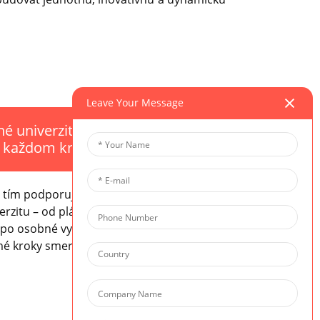
Leave Your Message
né univerzitné poradenstvo
 každom kroku
 tím podporuje študentov počas celého
erzitu – od plánovania kurzov a
po osobné vyhlásenia a pohovory – a
mé kroky smerom k špičkovým svetovým