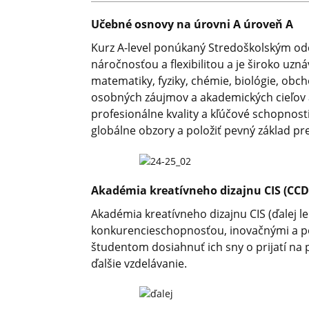
Učebné osnovy na úrovni A úroveň A
Kurz A-level ponúkaný Stredoškolským od
náročnosťou a flexibilitou a je široko uz
matematiky, fyziky, chémie, biológie, obch
osobných záujmov a akademických cieľov a
profesionálne kvality a kľúčové schopnos
globálne obzory a položiť pevný základ pre
Akadémia kreatívneho dizajnu CIS (CCD
Akadémia kreatívneho dizajnu CIS (ďalej l
konkurencieschopnosťou, inovačnými a po
študentom dosiahnuť ich sny o prijatí na 
ďalšie vzdelávanie.