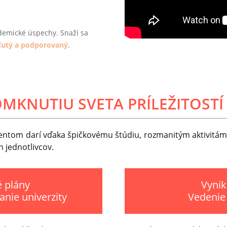
demické úspechy. Snaží sa
očutý a podporovaný
.
OMKNUTIU SVETA PRÍLEŽITOSTÍ
dentom darí vďaka špičkovému štúdiu, rozmanitým aktivitám 
h jednotlivcov.
é plány
Vynik
nie univerzity
Vedenie