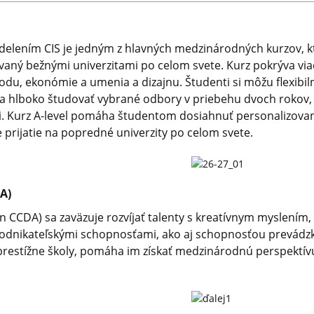
delením CIS je jedným z hlavných medzinárodných kurzov, 
návaný bežnými univerzitami po celom svete. Kurz pokrýva vi
odu, ekonómie a umenia a dizajnu. Študenti si môžu flexibiln
 hlboko študovať vybrané odbory v priebehu dvoch rokov, 
ti. Kurz A-level pomáha študentom dosiahnuť personalizované
 prijatie na popredné univerzity po celom svete.
A)
en CCDA) sa zaväzuje rozvíjať talenty s kreatívnym myslení
dnikateľskými schopnosťami, ako aj schopnosťou prevádzk
prestížne školy, pomáha im získať medzinárodnú perspektívu 