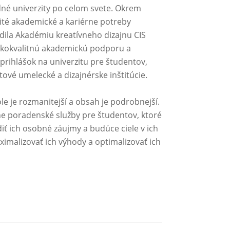
dné univerzity po celom svete. Okrem
ité akademické a kariérne potreby
adila Akadémiu kreatívneho dizajnu CIS
okokvalitnú akademickú podporu a
prihlášok na univerzitu pre študentov,
etové umelecké a dizajnérske inštitúcie.
le je rozmanitejší a obsah je podrobnejší.
ne poradenské služby pre študentov, ktoré
ť ich osobné záujmy a budúce ciele v ich
malizovať ich výhody a optimalizovať ich