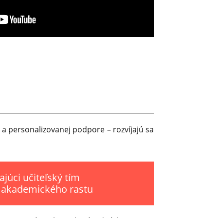
a personalizovanej podpore – rozvíjajú sa
ajúci učiteľský tím
 akademického rastu