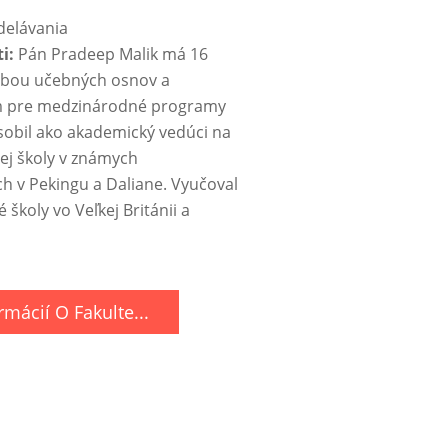
delávania
ti:
Pán Pradeep Malik má 16
orbou učebných osnov a
m pre medzinárodné programy
ôsobil ako akademický vedúci na
ej školy v známych
 v Pekingu a Daliane. Vyučoval
 školy vo Veľkej Británii a
rmácií O Fakulte...