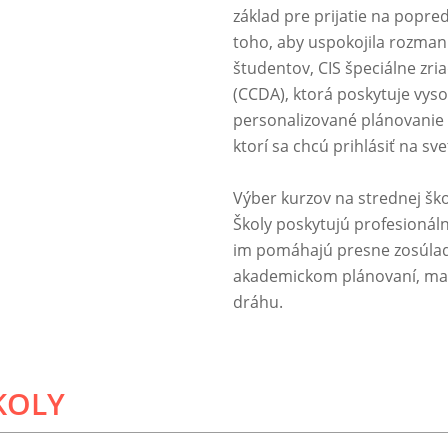
základ pre prijatie na popre
toho, aby uspokojila rozman
študentov, CIS špeciálne zri
(CCDA), ktorá poskytuje vys
personalizované plánovanie 
ktorí sa chcú prihlásiť na sv
Výber kurzov na strednej ško
Školy poskytujú profesionál
im pomáhajú presne zosúladi
akademickom plánovaní, maxi
dráhu.
KOLY