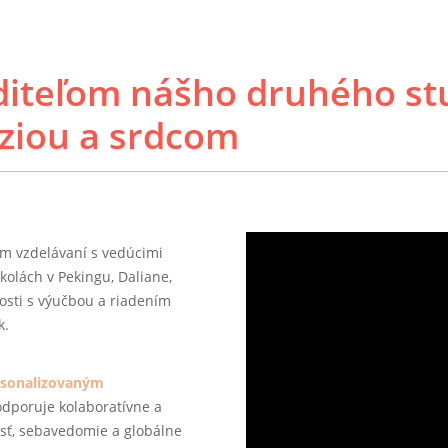
diteľom nášho druhého st
íziou a srdcom
 vzdelávaní s vedúcimi
lách v Pekingu, Daliane,
sti s výučbou a riadením
k.
rsonalizovaným
odporuje kolaboratívne a
osť, sebavedomie a globálne