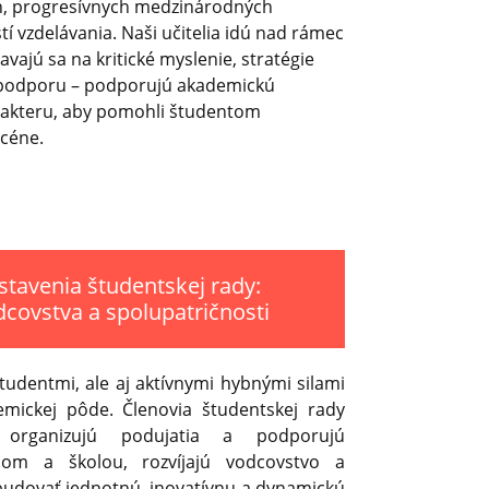
, progresívnych medzinárodných
í vzdelávania. Naši učitelia idú nad rámec
vajú sa na kritické myslenie, stratégie
 podporu – podporujú akademickú
arakteru, aby pomohli študentom
scéne.
stavenia študentskej rady:
covstva a spolupatričnosti
študentmi, ale aj aktívnymi hybnými silami
demickej pôde. Členovia študentskej rady
 organizujú podujatia a podporujú
om a školou, rozvíjajú vodcovstvo a
budovať jednotnú, inovatívnu a dynamickú