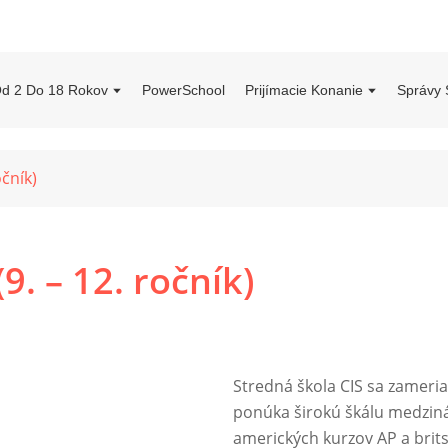
Od 2 Do 18 Rokov
PowerSchool
Prijímacie Konanie
Správy
očník)
9. – 12. ročník)
Stredná škola CIS sa zameria
ponúka širokú škálu medzin
amerických kurzov AP a brits