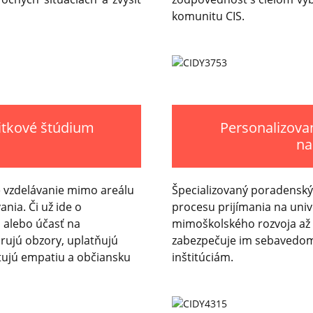
komunitu CIS.
žitkové štúdium
Personalizova
na
é vzdelávanie mimo areálu
Špecializovaný poradenský
nia. Či už ide o
procesu prijímania na univ
 alebo účasť na
mimoškolského rozvoja až 
irujú obzory, uplatňujú
zabezpečuje im sebavedo
tujú empatiu a občiansku
inštitúciám.