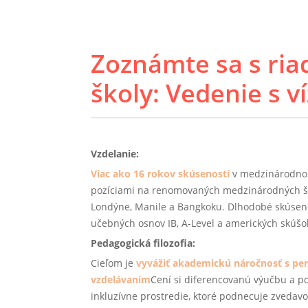
Zoznámte sa s ria
školy: Vedenie s v
Vzdelanie:
Viac ako 16 rokov skúseností
v medzinárodnom
pozíciami na renomovaných medzinárodných ško
Londýne, Manile a Bangkoku. Dlhodobé skúseno
učebných osnov IB, A-Level a amerických skúšo
Pedagogická filozofia:
Cieľom je
vyvážiť akademickú náročnosť s pe
vzdelávaním
Cení si diferencovanú výučbu a p
inkluzívne prostredie, ktoré podnecuje zvedav