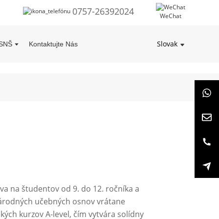
0757-26392024
WeChat
Slovak
 SNŠ
Kontaktujte Nás
va na študentov od 9. do 12. ročníka a
árodných učebných osnov vrátane
kých kurzov A-level, čím vytvára solídny