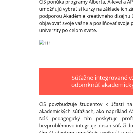
CIS ponúka programy Alberta, A-level a A
umožňujú vybrať si kurzy na základe ich z
podporou Akadémie kreatívneho dizajnu 
objavovať svoje vášne a posilňovať svoje
univerzity po celom svete.
Súťažne integrované v
odomknúť akademický
CIS povzbudzuje študentov k účasti n
akademických súťažiach, ako napríklad A
Náš pedagogický tím poskytuje prof
bezproblémovo integruje obsah súťaží d
čím študentom umožňuje vyniknúť v náro