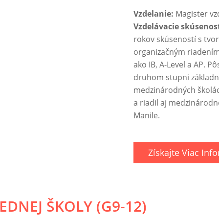
Vzdelanie:
Magister vz
Vzdelávacie skúsenos
rokov skúseností s tv
organizačným riadení
ako IB, A-Level a AP. P
druhom stupni základn
medzinárodných školách
k
a riadil aj medzinárodné
Manile.
Získajte Viac Info
DNEJ ŠKOLY (G9-12)