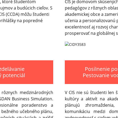
P, ktoré študentom
CIS je domovom skúsených
áujmov a budúcich cieľov. S
pedagógov z rôznych oblast
CIS (CCDA) môžu študenti
akademickej obce a zameria
 prihlášky na popredné
učenia a personalizovanú
excelentnosť aj rozvoj ch
prosperovať na globálnej 
zdelávanie
Posilnenie po
 potenciál
Pestovanie vod
a rôznych medzinárodných
V CIS nie sú študenti len 
SDAN Business Simulation.
kultúry a aktivít na aka
esionálne poradenstvo a
plánujú zhromaždenia,
o bežného učebného plánu,
komunikáciu medzi dom
čných situáciách a zvýšiť
zodpovednosť s cieľom vy