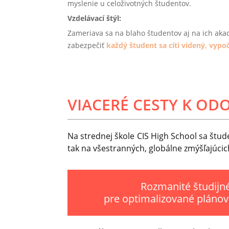
myslenie u celoživotných študentov.
Vzdelávací štýl:
Zameriava sa na blaho študentov aj na ich aka
zabezpečiť
každý študent sa cíti videný, vyp
VIACERÉ CESTY K OD
Na strednej škole CIS High School sa štu
tak na všestranných, globálne zmýšľajúcic
Rozmanité študijn
pre optimalizované plánova